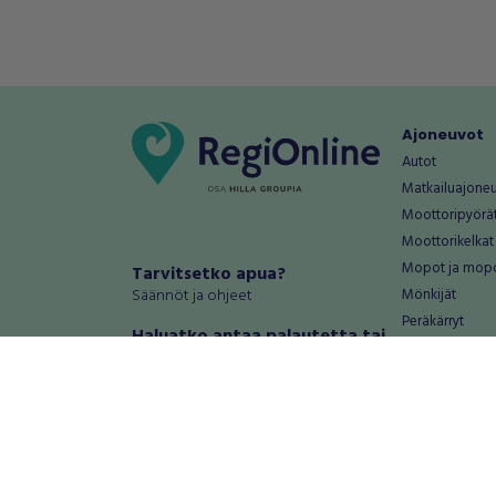
Ajoneuvot
Autot
Matkailuajone
Moottoripyörä
Moottorikelkat
Mopot ja mop
Tarvitsetko apua?
Säännöt ja ohjeet
Mönkijät
Peräkärryt
Haluatko antaa palautetta tai
Raskas kalusto
kehitysehdotuksia?
Veneet
Palautteet ja kehitysehdotukset
Vanteet ja renk
Mainosta RegiOnlinessa
Varaosat ja tar
Käyttöehdot
Palvelut
Tietosuoja-asetukset
Antiikki ja