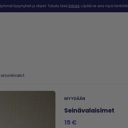
ytyimmät kysymykset ja ohjeet. Tutustu tästä
linkistä
. Löydät ne aina myös henkilö
 sesonkivalot
MYYDÄÄN
Seinävalaisimet
15 €