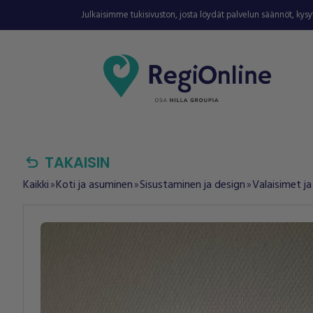
Julkaisimme tukisivuston, josta löydät palvelun säännöt, kys
undo
TAKAISIN
Kaikki
Koti ja asuminen
Sisustaminen ja design
Valaisimet ja
double_arrow
double_arrow
double_arrow