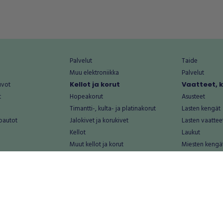
Palvelut
Taide
Muu elektroniikka
Palvelut
uvot
Kellot ja korut
Vaatteet, 
t
Hopeakorut
Asusteet
Timantti-, kulta- ja platinakorut
Lasten kengät
oautot
Jalokivet ja korukivet
Lasten vaattee
Kellot
Laukut
Muut kellot ja korut
Miesten kengä
Palvelut
Miesten vaatte
Koti ja asuminen
Naisten kengä
aat
Huonekalut ja säilytys
Naisten vaatte
vikkeet
Keittiötarvikkeet ja astiat
Nuorten kengä
Kodinkoneet ja tarvikkeet
Nuorten vaatt
 vanhat esineet
Kotitoimisto
Palvelut