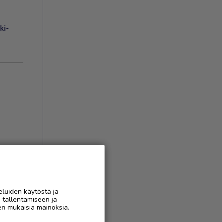
ki-
ukset
(
1
)
AAN
eluiden käytöstä ja
n tallentamiseen ja
en mukaisia mainoksia.