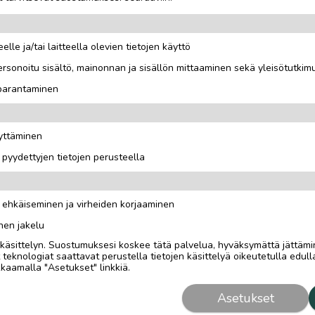
elle ja/tai laitteella olevien tietojen käyttö
rsonoitu sisältö, mainonnan ja sisällön mittaaminen sekä yleisötutkim
 parantaminen
t. 25 €.
äyttäminen
i pyydettyjen tietojen perusteella
n ehkäiseminen ja virheiden korjaaminen
nen jakelu
i käsittelyn. Suostumuksesi koskee tätä palvelua, hyväksymättä jättämi
eknologiat saattavat perustella tietojen käsittelyä oikeutetulla edulla
kaamalla "Asetukset" linkkiä.
Asetukset