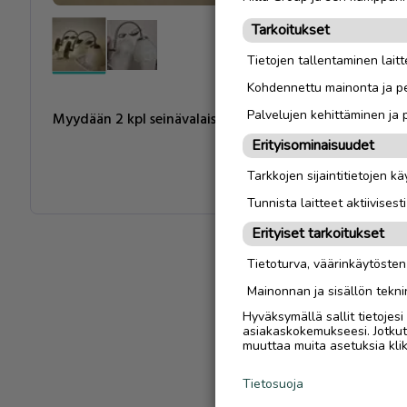
Tarkoitukset
Tietojen tallentaminen laitte
Kohdennettu mainonta ja pe
Palvelujen kehittäminen ja
Myydään 2 kpl seinävalaisimia. 15 €/kpl tai molemmat yh
Erityisominaisuudet
Tarkkojen sijaintitietojen k
Tunnista laitteet aktiivisest
Erityiset tarkoitukset
Tietoturva, väärinkäytöste
Mainonnan ja sisällön tekni
Hyväksymällä sallit tietojes
asiakaskokemukseesi. Jotkut t
muuttaa muita asetuksia klik
Tietosuoja