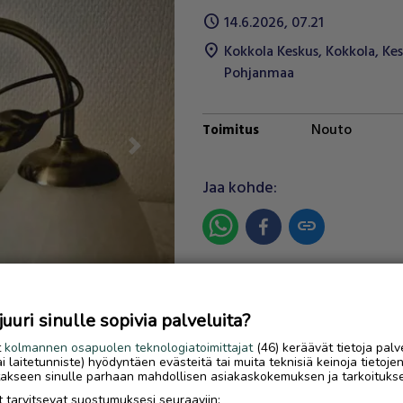
schedule
14.6.2026, 07.21
location_on
Kokkola Keskus
,
Kokkola
,
Kes
Pohjanmaa
Nouto
Toimitus
Next
Jaa kohde:
link
Ilmoittaja:
Sanna
Katso ilmoittajan kaikki ilmoit
uri sinulle sopivia palveluita?
OTA YHTEYTTÄ ILMOITTAJ
t
kolmannen osapuolen teknologiatoimittajat
(46) keräävät tietoja palv
tai laitetunniste) hyödyntäen evästeitä tai muita teknisiä keinoja tietoje
jotakseen sinulle parhaan mahdollisen asiakaskokemuksen ja tarkoituks
 tarvitsevat suostumuksesi seuraaviin: