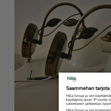
Previous
Saammehan tarjota ju
Hilla Group ja sen käyttämä
käyttäjistä (esim. IP-osoite 
lukemiseen laitteellasi tar
Hilla Group ja sen kumppanit