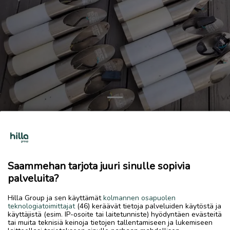
Previous
Next
Seinävalaisimet 17kpl
20 €
15.6.2026, 19.29
favorite
Saammehan tarjota juuri sinulle sopivia
location_on
Bosund
,
Luoto
,
Pohjanmaa
palveluita?
Myydään
Hilla Group ja sen käyttämät
kolmannen osapuolen
teknologiatoimittajat
(46) keräävät tietoja palveluiden käytöstä ja
Noin 10 vuotta vanhat valaisimet myynnissä. Kaikki kerralla.
käyttäjistä (esim. IP-osoite tai laitetunniste) hyödyntäen evästeitä
Joissakin muovi on haalistunut. Koko läjä 20 €.
tai muita teknisiä keinoja tietojen tallentamiseen ja lukemiseen