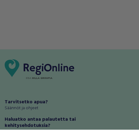
Tarvitsetko apua?
Säännöt ja ohjeet
Haluatko antaa palautetta tai
kehitysehdotuksia?
Palautteet ja kehitysehdotukset