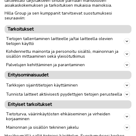
laitteellasi tarjotakseen sinulle parhaan mahdollisen
Kahdesta puuttuvat seinäkiinnikkeet.
asiakaskokemuksen ja tarkoituksen mukaisia mainoksia.
Hilla Group ja sen kumppanit tarvitsevat suostumuksesi
seuraaviin:
Nouto
Toimitus
Tarkoitukset
Tietojen tallentaminen laitteelle ja/tai laitteella olevien
link
tietojen käyttö
Kohdennettu mainonta ja personoitu sisältö, mainonnan ja
sisällön mittaaminen sekä yleisötutkimus
Ilmoittaja:
J B
Katso ilmoittajan kaikki ilmoitukset
(
1
)
Palvelujen kehittäminen ja parantaminen
Erityisominaisuudet
OTA YHTEYTTÄ ILMOITTAJAAN
Tarkkojen sijaintitietojen käyttäminen
Tunnista laitteet aktiivisesti pyydettyjen tietojen perusteella
Erityiset tarkoitukset
Tietoturva, väärinkäytösten ehkäiseminen ja virheiden
korjaaminen
Mainonnan ja sisällön tekninen jakelu
Hyväksymällä sallit tietojesi käsittelyn. Suostumuksesi koskee