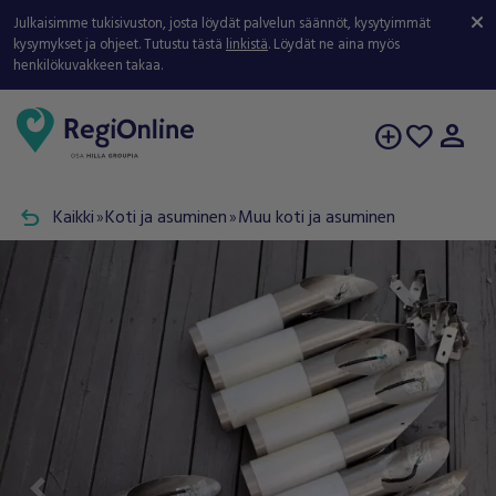
Julkaisimme tukisivuston, josta löydät palvelun säännöt, kysytyimmät
kysymykset ja ohjeet. Tutustu tästä
linkistä
. Löydät ne aina myös
henkilökuvakkeen takaa.
person
add_circle
favorite
undo
Kaikki
Koti ja asuminen
Muu koti ja asuminen
double_arrow
double_arrow