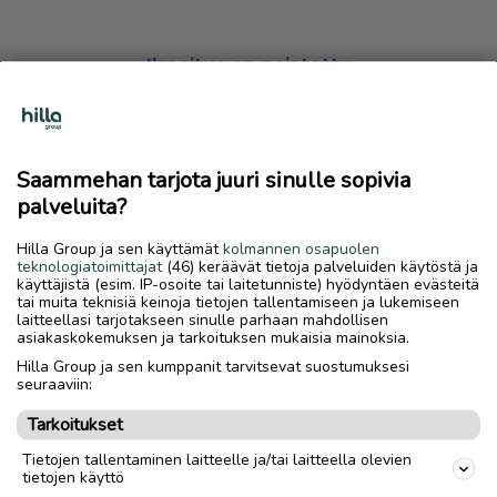
Ilmoitus on poistettu
Harmillista, mutta hakemasi ilmoitus on valitettavasti
poistettu palvelusta.
Saammehan tarjota juuri sinulle sopivia
Siirry etusivulle
palveluita?
Hilla Group ja sen käyttämät
kolmannen osapuolen
teknologiatoimittajat
(46) keräävät tietoja palveluiden käytöstä ja
käyttäjistä (esim. IP-osoite tai laitetunniste) hyödyntäen evästeitä
tai muita teknisiä keinoja tietojen tallentamiseen ja lukemiseen
laitteellasi tarjotakseen sinulle parhaan mahdollisen
asiakaskokemuksen ja tarkoituksen mukaisia mainoksia.
Hilla Group ja sen kumppanit tarvitsevat suostumuksesi
seuraaviin:
Tarkoitukset
Tietojen tallentaminen laitteelle ja/tai laitteella olevien
tietojen käyttö