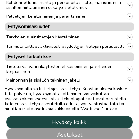
Kohdennettu mainonta ja personoitu sisältö, mainonnan ja
sisällön mittaaminen sekä yleisötutkimus
Palvelujen kehittäminen ja parantaminen
Erityisominaisuudet
Tarkkojen sijaintitietojen käyttäminen
Tunnista laitteet aktiivisesti pyydettyjen tietojen perusteella
Erityiset tarkoitukset
Tietoturva, väärinkäytösten ehkäiseminen ja virheiden
korjaaminen
Mainonnan ja sisällön tekninen jakelu
Hyväksymällä sallit tietojesi käsittelyn. Suostumuksesi koskee
tätä palvelua, hyväksymättä jättäminen voi vaikuttaa
asiakaskokemukseesi. Jotkut teknologiat saattavat perustella
tietojen käsittelyä oikeutetulla edulla, voit vastustaa tätä tai
muuttaa muita asetuksia klikkaamalla "Asetukset" linkkiä.
Hyväksy kaikki
Asetukset