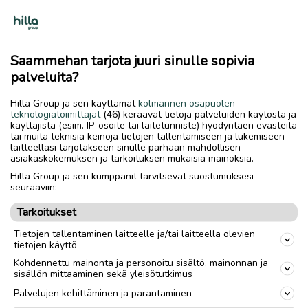
yms.täyskumi renkaat.maksoi 995e.
Saa viritettyä helposti 45km/h
Nyt normi vauhti.
Eikä akku lopu vaikka päivän ajat.tanko täytyy kiristää kun
Saammehan tarjota juuri sinulle sopivia
hieman klappia.uusi kiristystanko on paikallaan jo.
palveluita?
Muuton takia myyn.
Jos etsit hyvää skuuttia joka ei hajoa niin hae äkkiä pois.
Hilla Group ja sen käyttämät
kolmannen osapuolen
Renkaanpotkijoita en kaipaa mutta oikea ostaja ota yht
teknologiatoimittajat
(46) keräävät tietoja palveluiden käytöstä ja
käyttäjistä (esim. IP-osoite tai laitetunniste) hyödyntäen evästeitä
vaikka txt jos en kerkeä vastata.
tai muita teknisiä keinoja tietojen tallentamiseen ja lukemiseen
laitteellasi tarjotakseen sinulle parhaan mahdollisen
asiakaskokemuksen ja tarkoituksen mukaisia mainoksia.
Toimitus lähialueelle
Toimitus
Hilla Group ja sen kumppanit tarvitsevat suostumuksesi
seuraaviin:
Lähetys
Nouto
Tarkoitukset
Tietojen tallentaminen laitteelle ja/tai laitteella olevien
tietojen käyttö
link
Kohdennettu mainonta ja personoitu sisältö, mainonnan ja
sisällön mittaaminen sekä yleisötutkimus
Palvelujen kehittäminen ja parantaminen
Ilmoittaja:
jassoo