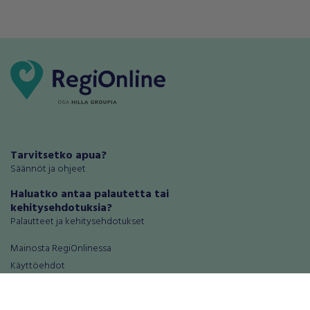
Tarvitsetko apua?
Säännöt ja ohjeet
Haluatko antaa palautetta tai
kehitysehdotuksia?
Palautteet ja kehitysehdotukset
Mainosta RegiOnlinessa
Käyttöehdot
Tietosuoja-asetukset
Tietoa Turvamaksu -palvelusta