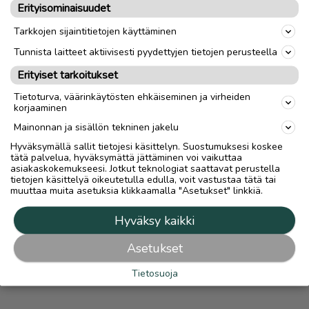
Katso ilmoittajan kaikki ilmoitukset
(
3
)
Erityisominaisuudet
Tarkkojen sijaintitietojen käyttäminen
OTA YHTEYTTÄ ILMOITTAJAAN
Tunnista laitteet aktiivisesti pyydettyjen tietojen perusteella
MAKSA TURVALLISESTI TÄSTÄ
Erityiset tarkoitukset
Tietoturva, väärinkäytösten ehkäiseminen ja virheiden
korjaaminen
Mahdollisuus maksaa turvallisesti Turvamaksulla lisätään
automaattisesti kaikkiin ilmoituksiin, joissa on lähetys-
Mainonnan ja sisällön tekninen jakelu
vaihtoehto.
Turvamaksut.fi
Hyväksymällä sallit tietojesi käsittelyn. Suostumuksesi koskee
Lue
Turvamaksusta
tätä palvelua, hyväksymättä jättäminen voi vaikuttaa
asiakaskokemukseesi. Jotkut teknologiat saattavat perustella
tietojen käsittelyä oikeutetulla edulla, voit vastustaa tätä tai
muuttaa muita asetuksia klikkaamalla "Asetukset" linkkiä.
Hyväksy kaikki
Asetukset
Tietosuoja