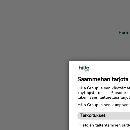
Harmi
Saammehan tarjota ju
Hilla Group ja sen käyttämä
käyttäjistä (esim. IP-osoite 
lukemiseen laitteellasi tar
Hilla Group ja sen kumppanit
Tarkoitukset
Tietojen tallentaminen laitte