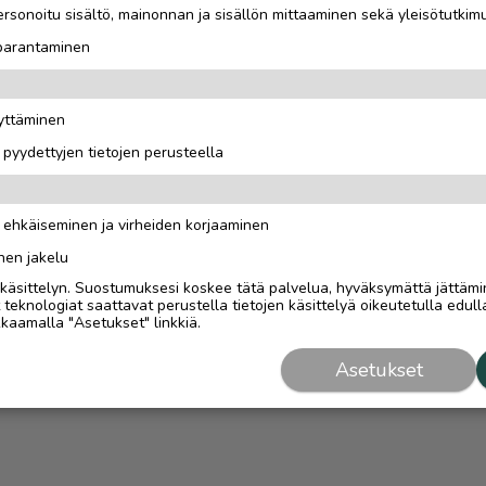
rsonoitu sisältö, mainonnan ja sisällön mittaaminen sekä yleisötutkim
 parantaminen
äyttäminen
i pyydettyjen tietojen perusteella
n ehkäiseminen ja virheiden korjaaminen
nen jakelu
i käsittelyn. Suostumuksesi koskee tätä palvelua, hyväksymättä jättämi
eknologiat saattavat perustella tietojen käsittelyä oikeutetulla edulla
kaamalla "Asetukset" linkkiä.
Asetukset