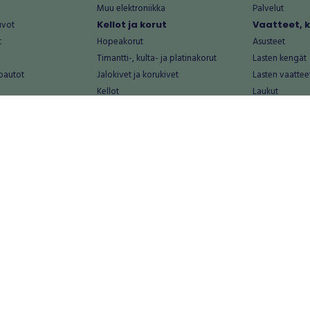
Muu elektroniikka
Palvelut
uvot
Kellot ja korut
Vaatteet, 
t
Hopeakorut
Asusteet
Timantti-, kulta- ja platinakorut
Lasten kengät
oautot
Jalokivet ja korukivet
Lasten vaattee
Kellot
Laukut
Muut kellot ja korut
Miesten kengä
Palvelut
Miesten vaatte
Koti ja asuminen
Naisten kengä
aat
Huonekalut ja säilytys
Naisten vaatte
vikkeet
Keittiötarvikkeet ja astiat
Nuorten kengä
Kodinkoneet ja tarvikkeet
Nuorten vaatt
 vanhat esineet
Kotitoimisto
Palvelut
Kylpyhuone ja sauna
Vapaa-aika
alut
Lasten tarvikkeet ja lelut
Airsoft
Luonnonvaraiset tuotteet
Askartelu ja kä
alut
Piha ja puutarha
Eläintarvikkeet
Sisustaminen ja design
Kirjat ja lehdet
tontit
Muu koti ja asuminen
Leffat