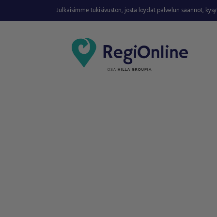
Julkaisimme tukisivuston, josta löydät palvelun säännöt, kys