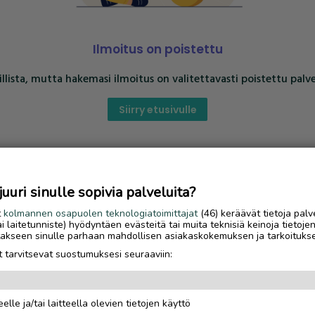
Ilmoitus on poistettu
llista, mutta hakemasi ilmoitus on valitettavasti poistettu palve
Siirry etusivulle
uri sinulle sopivia palveluita?
t
kolmannen osapuolen teknologiatoimittajat
(46) keräävät tietoja palv
tai laitetunniste) hyödyntäen evästeitä tai muita teknisiä keinoja tietoje
jotakseen sinulle parhaan mahdollisen asiakaskokemuksen ja tarkoituks
 tarvitsevat suostumuksesi seuraaviin:
elle ja/tai laitteella olevien tietojen käyttö