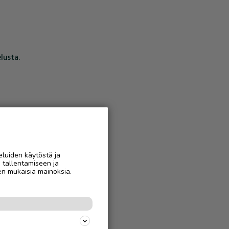
lusta.
eluiden käytöstä ja
n tallentamiseen ja
en mukaisia mainoksia.