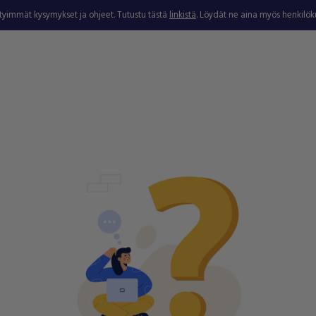
ytyimmät kysymykset ja ohjeet. Tutustu tästä
linkistä
. Löydät ne aina myös henkilö