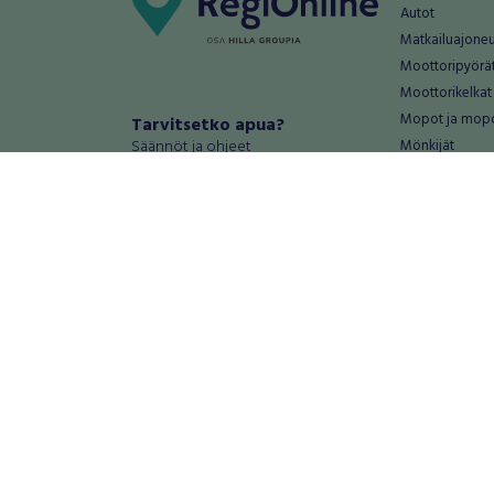
Autot
Matkailuajone
Moottoripyörä
Moottorikelkat
Mopot ja mop
Tarvitsetko apua?
Säännöt ja ohjeet
Mönkijät
Peräkärryt
Haluatko antaa palautetta tai
Raskas kalusto
kehitysehdotuksia?
Veneet
Palautteet ja kehitysehdotukset
Vanteet ja renk
Mainosta RegiOnlinessa
Varaosat ja tar
Käyttöehdot
Palvelut
Tietosuoja-asetukset
Antiikki ja
Tietoa Turvamaksu -palvelusta
Antiikkiesineet
Antiikkihuonek
Vanhat esineet
Vanhat huonek
Palvelut
Asunnot ja 