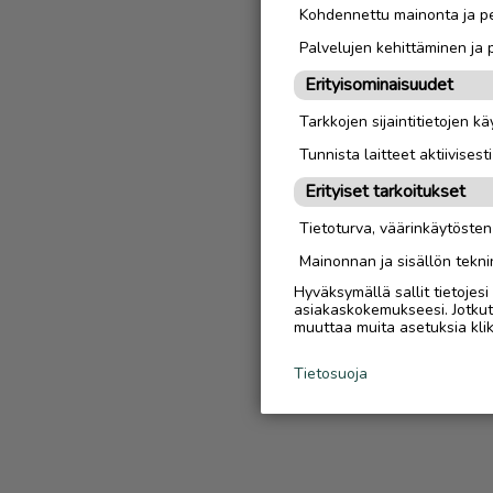
Kohdennettu mainonta ja pe
Palvelujen kehittäminen ja
Erityisominaisuudet
Tarkkojen sijaintitietojen k
Tunnista laitteet aktiivisest
Erityiset tarkoitukset
Tietoturva, väärinkäytöste
Mainonnan ja sisällön tekni
Hyväksymällä sallit tietojes
asiakaskokemukseesi. Jotkut t
muuttaa muita asetuksia klik
Tietosuoja