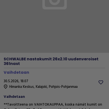
SCHWALBE nastakumit 26x2.10 uudenveroiset
361nast
Vaihdetaan
30.5.2026, 18.07
favorite
location_on
Himanka Keskus
,
Kalajoki
,
Pohjois-Pohjanmaa
Vaihdetaan
**Tavoitteena on VAIHTOKAUPPAA, koska nämät kumit on