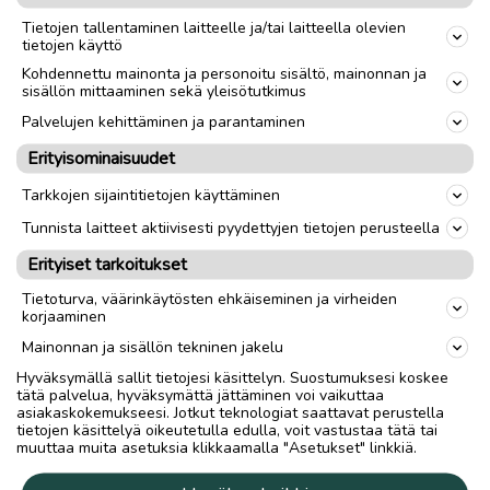
mopot-skootterit kiinalaiset jne.
Tietojen tallentaminen laitteelle ja/tai laitteella olevien
tietojen käyttö
Kohdennettu mainonta ja personoitu sisältö, mainonnan ja
sisällön mittaaminen sekä yleisötutkimus
cagiva4ever@yahoo.com
Palvelujen kehittäminen ja parantaminen
nolla4o-8742o6neljä ( ei Tekstareita !! )
Erityisominaisuudet
Soitot mieluiten 18:00 jälkeen.
@ paras, sinne suoraan vaihtokauppa osa kuvat tietoineen !
Tarkkojen sijaintitietojen käyttäminen
ei kuvia kännykkään !
Tunnista laitteet aktiivisesti pyydettyjen tietojen perusteella
Erityiset tarkoitukset
Toimitus lähialueelle
Toimitus
Tietoturva, väärinkäytösten ehkäiseminen ja virheiden
Lähetys
korjaaminen
Nouto
Mainonnan ja sisällön tekninen jakelu
Hyväksymällä sallit tietojesi käsittelyn. Suostumuksesi koskee
tätä palvelua, hyväksymättä jättäminen voi vaikuttaa
link
asiakaskokemukseesi. Jotkut teknologiat saattavat perustella
tietojen käsittelyä oikeutetulla edulla, voit vastustaa tätä tai
muuttaa muita asetuksia klikkaamalla "Asetukset" linkkiä.
Ilmoittaja:
markus ojatalo