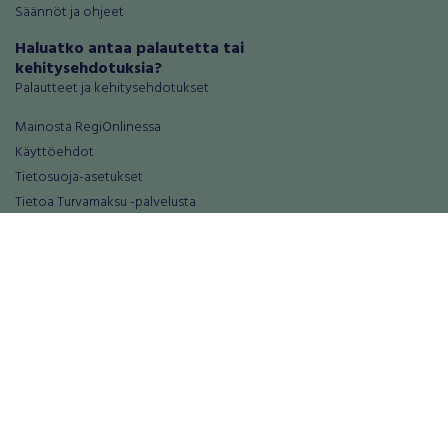
Säännöt ja ohjeet
Haluatko antaa palautetta tai
kehitysehdotuksia?
Palautteet ja kehitysehdotukset
Mainosta RegiOnlinessa
Käyttöehdot
Tietosuoja-asetukset
Tietoa Turvamaksu -palvelusta
Ajoneuvot
Asunnot
Autot
Autotallit ja varastot
Matkailuajoneuvot
Loma-asunnot
Moottoripyörät
Maa- ja metsätilat
Moottorikelkat
Toimitilat
Mopot ja mopoautot
Tontit
Mönkijät
Palvelut
Peräkärryt
Elektroniikka
Raskas kalusto
Puhelimet ja puhelintarvikkeet
Veneet
Tabletit ja tablettien tarvikkeet