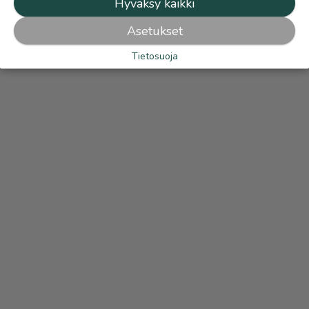
Hyväksy kaikki
Katso ilmoittajan kaikki ilmoitukset
(
228
)
Asetukset
OTA YHTEYTTÄ ILMOITTAJAAN
Tietosuoja