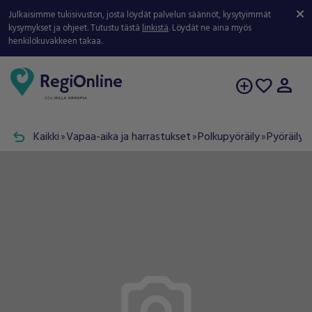
Julkaisimme tukisivuston, josta löydät palvelun säännöt, kysytyimmät
kysymykset ja ohjeet. Tutustu tästä
linkistä
. Löydät ne aina myös
henkilökuvakkeen takaa.
person
add_circle
favorite
undo
Kaikki
Vapaa-aika ja harrastukset
Polkupyöräily
Pyöräilyt
double_arrow
double_arrow
double_arrow