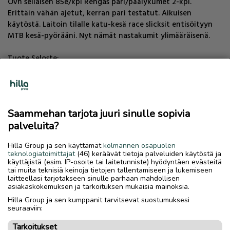
Ovh sellaisen 85e/kpl Rengas pari/päälykumet 2-kpl.
Erittäin vähän ajetut, kerran pari testatut. Aikuisen
käytöstä. Laitoin tilalle katu-kesä race slicksit entisöityyn
MTB kesä-pyörääni. Nyt nämät nastakumit ylimääräisenä.
Tuote Seloste:
Schwalbe Ice Spiker Pro Performance - nastarengas, 26 x
2.10" Erinomainen maastopyörän nastarengas työmatka-
ajosta jäisille metsäpoluille. Ketterä ja urheilullinen rengas,
jonka 361 teräsnastaa ja korkea kuviointi takaavat pidon
Saammehan tarjota juuri sinulle sopivia
kaikilla keleillä ja alustoilla.
palveluita?
Koko: 54-559
Runko: kiinteä RaceGuard-pistosuojus 361 teräspiikkiä
Hilla Group ja sen käyttämät
kolmannen osapuolen
Käyttöpaine: 2,0-4,0 bar (30-55 psi)
teknologiatoimittajat
(46) keräävät tietoja palveluiden käytöstä ja
Maks. kuormitettavuus: 100 kg per rengas.
käyttäjistä (esim. IP-osoite tai laitetunniste) hyödyntäen evästeitä
tai muita teknisiä keinoja tietojen tallentamiseen ja lukemiseen
laitteellasi tarjotakseen sinulle parhaan mahdollisen
Mallikuva kys nastakumista:
asiakaskokemuksen ja tarkoituksen mukaisia mainoksia.
//cdn.verk.net/kuvastin/w:816/h:510/rt:fit/q:80/sh:0.5/plain/i
Hilla Group ja sen kumppanit tarvitsevat suostumuksesi
mages/44/2_226456-768x672.jpeg
seuraaviin:
Tarkoitukset
vaihtokaupassa otetaan vastaan, esim: risat-romut-vajaat