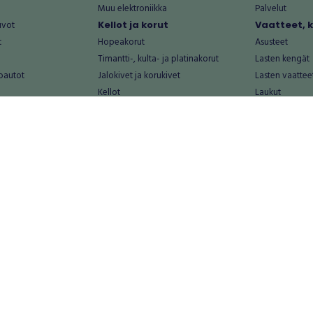
Muu elektroniikka
Palvelut
uvot
Kellot ja korut
Vaatteet, 
t
Hopeakorut
Asusteet
Timantti-, kulta- ja platinakorut
Lasten kengät
oautot
Jalokivet ja korukivet
Lasten vaattee
Kellot
Laukut
Muut kellot ja korut
Miesten kengä
Palvelut
Miesten vaatte
Koti ja asuminen
Naisten kengä
aat
Huonekalut ja säilytys
Naisten vaatte
vikkeet
Keittiötarvikkeet ja astiat
Nuorten kengä
Kodinkoneet ja tarvikkeet
Nuorten vaatt
 vanhat esineet
Kotitoimisto
Palvelut
Kylpyhuone ja sauna
Vapaa-aika
alut
Lasten tarvikkeet ja lelut
Airsoft
Luonnonvaraiset tuotteet
Askartelu ja kä
alut
Piha ja puutarha
Eläintarvikkeet
Sisustaminen ja design
Kirjat ja lehdet
tontit
Muu koti ja asuminen
Leffat