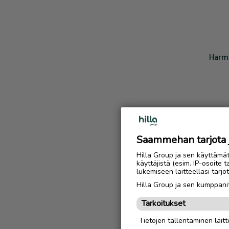
Harmi
Saammehan tarjota ju
Hilla Group ja sen käyttämä
käyttäjistä (esim. IP-osoite 
lukemiseen laitteellasi tar
Hilla Group ja sen kumppanit
Tarkoitukset
Tietojen tallentaminen laitte