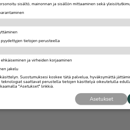
rsonoitu sisältö, mainonnan ja sisällön mittaaminen sekä yleisötutkim
 parantaminen
äyttäminen
i pyydettyjen tietojen perusteella
n ehkäiseminen ja virheiden korjaaminen
nen jakelu
i käsittelyn. Suostumuksesi koskee tätä palvelua, hyväksymättä jättämi
eknologiat saattavat perustella tietojen käsittelyä oikeutetulla edulla
kaamalla "Asetukset" linkkiä.
Asetukset