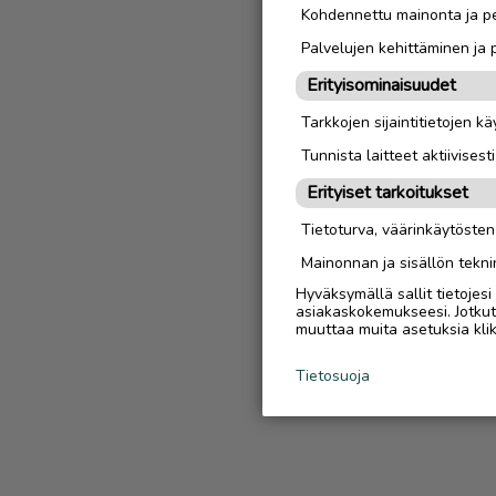
Kohdennettu mainonta ja pe
Palvelujen kehittäminen ja
Erityisominaisuudet
Tarkkojen sijaintitietojen k
Tunnista laitteet aktiivisest
Erityiset tarkoitukset
Tietoturva, väärinkäytöste
Mainonnan ja sisällön tekni
Hyväksymällä sallit tietojes
asiakaskokemukseesi. Jotkut t
muuttaa muita asetuksia klik
Tietosuoja