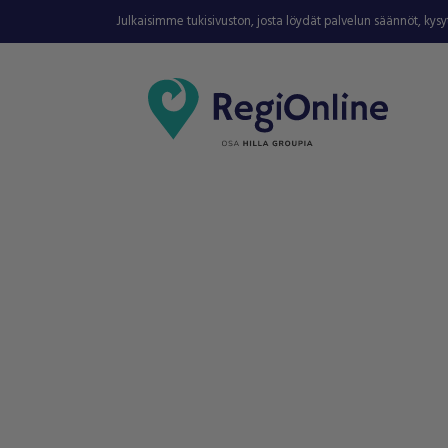
Julkaisimme tukisivuston, josta löydät palvelun säännöt, kys