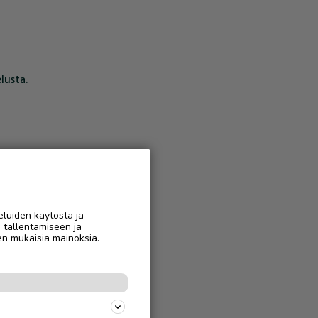
lusta.
eluiden käytöstä ja
n tallentamiseen ja
en mukaisia mainoksia.