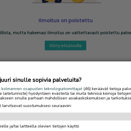
Ilmoitus on poistettu
llista, mutta hakemasi ilmoitus on valitettavasti poistettu palve
Siirry etusivulle
uri sinulle sopivia palveluita?
t
kolmannen osapuolen teknologiatoimittajat
(46) keräävät tietoja palv
tai laitetunniste) hyödyntäen evästeitä tai muita teknisiä keinoja tietoje
jotakseen sinulle parhaan mahdollisen asiakaskokemuksen ja tarkoituks
 tarvitsevat suostumuksesi seuraaviin:
elle ja/tai laitteella olevien tietojen käyttö