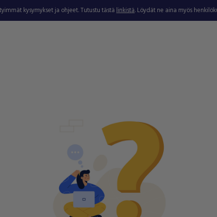
ytyimmät kysymykset ja ohjeet. Tutustu tästä
linkistä
. Löydät ne aina myös henkilö