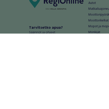
Autot
Matkailuajone
Moottoripyörä
Moottorikelkat
Mopot ja mop
Tarvitsetko apua?
Säännöt ja ohjeet
Mönkijät
Peräkärryt
Haluatko antaa palautetta tai
Raskas kalusto
kehitysehdotuksia?
Veneet
Palautteet ja kehitysehdotukset
Vanteet ja renk
Mainosta RegiOnlinessa
Varaosat ja tar
Käyttöehdot
Palvelut
Tietosuoja-asetukset
Antiikki ja
Tietoa Turvamaksu -palvelusta
Antiikkiesineet
Antiikkihuonek
Vanhat esineet
Vanhat huonek
Palvelut
Asunnot ja 