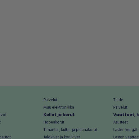
Palvelut
Taide
Muu elektroniikka
Palvelut
uvot
Kellot ja korut
Vaatteet, 
t
Hopeakorut
Asusteet
Timantti-, kulta- ja platinakorut
Lasten kengät
oautot
Jalokivet ja korukivet
Lasten vaattee