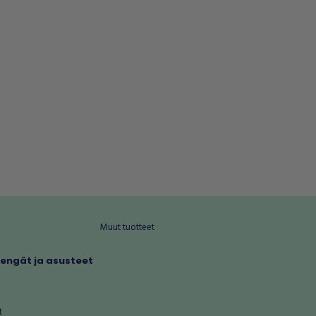
Muut tuotteet
kengät ja asusteet
t