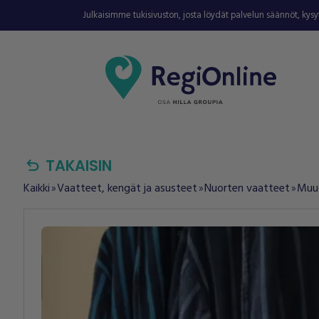
Julkaisimme tukisivuston, josta löydät palvelun säännöt, kys
undo
TAKAISIN
Kaikki
Vaatteet, kengät ja asusteet
Nuorten vaatteet
Muut
double_arrow
double_arrow
double_arrow