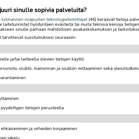
uri sinulle sopivia palveluita?
t
kolmannen osapuolen teknologiatoimittajat
(46) keräävät tietoja palv
tai laitetunniste) hyödyntäen evästeitä tai muita teknisiä keinoja tietoje
jotakseen sinulle parhaan mahdollisen asiakaskokemuksen ja tarkoituks
 tarvitsevat suostumuksesi seuraaviin:
a.
elle ja/tai laitteella olevien tietojen käyttö
rsonoitu sisältö, mainonnan ja sisällön mittaaminen sekä yleisötutkim
 parantaminen
äyttäminen
i pyydettyjen tietojen perusteella
n ehkäiseminen ja virheiden korjaaminen
nen jakelu