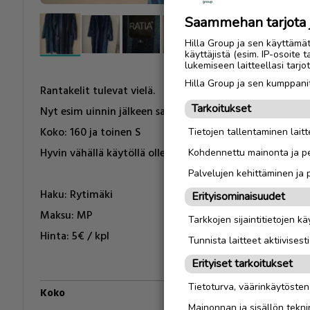
Saammehan tarjota ju
Hilla Group ja sen käyttämä
käyttäjistä (esim. IP-osoite 
lukemiseen laitteellasi tar
Hilla Group ja sen kumppanit
Rantakelit tulevat vielä.
Tarkoitukset
Nyt esim uinnin jälkeen saunatakit lämmittämään viluisi
Koko: 160 ja toinen S
Tietojen tallentaminen laitte
Hyvin vähällä käytöllä olleet.
Kohdennettu mainonta ja pe
Palvelujen kehittäminen ja
Haku: Rytimäki
Erityisominaisuudet
Maksu: MP
Tarkkojen sijaintitietojen k
Hinta: 5€ / kpl
Tunnista laitteet aktiivisest
Erityiset tarkoitukset
Tietoturva, väärinkäytöste
Koko
S
Mainonnan ja sisällön tekni