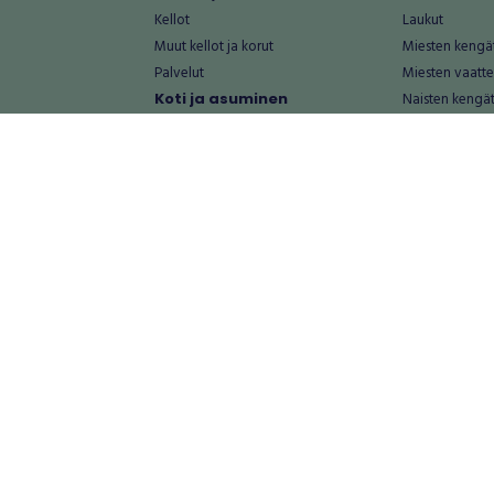
Kellot
Laukut
Muut kellot ja korut
Miesten kengä
Palvelut
Miesten vaatte
Koti ja asuminen
Naisten kengä
aat
Huonekalut ja säilytys
Naisten vaatte
vikkeet
Keittiötarvikkeet ja astiat
Nuorten kengä
Kodinkoneet ja tarvikkeet
Nuorten vaatt
 vanhat esineet
Kotitoimisto
Palvelut
Kylpyhuone ja sauna
Vapaa-aika
alut
Lasten tarvikkeet ja lelut
Airsoft
Luonnonvaraiset tuotteet
Askartelu ja kä
alut
Piha ja puutarha
Eläintarvikkeet
Sisustaminen ja design
Kirjat ja lehdet
tontit
Muu koti ja asuminen
Leffat
Palvelut
Metsästys ja ka
rastot
Rakentaminen ja remontointi
Musiikki ja soit
Keittiö
Pelit
lat
Kylpyhuone ja sauna
Polkupyöräily