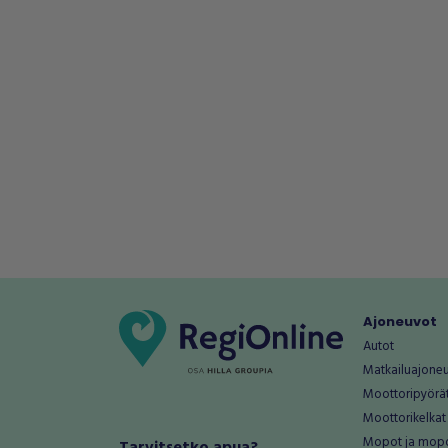
Ajoneuvot
Autot
Matkailuajone
Moottoripyörä
Moottorikelkat
Mopot ja mop