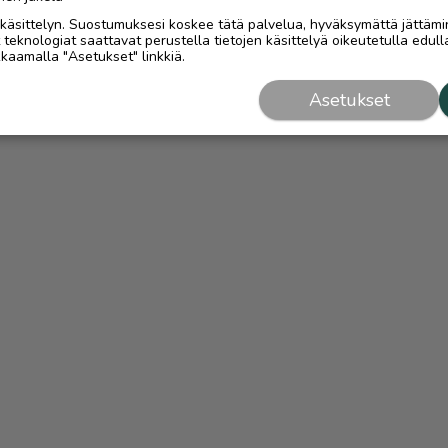
i käsittelyn. Suostumuksesi koskee tätä palvelua, hyväksymättä jättämi
eknologiat saattavat perustella tietojen käsittelyä oikeutetulla edulla
kaamalla "Asetukset" linkkiä.
Asetukset