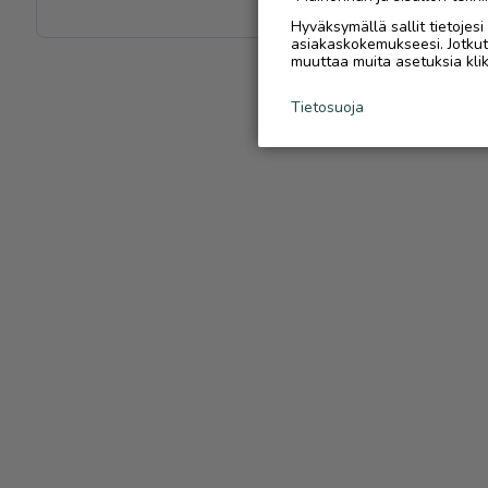
Hyväksymällä sallit tietojes
asiakaskokemukseesi. Jotkut t
muuttaa muita asetuksia klik
Tietosuoja