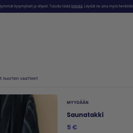
ytyimmät kysymykset ja ohjeet. Tutustu tästä
linkistä
. Löydät ne aina myös henkilö
 nuorten vaatteet
MYYDÄÄN
Saunatakki
5 €