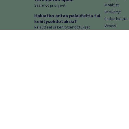
Tarvitsetko apua?
Säännöt ja ohjeet
Mönkijät
Peräkärryt
Haluatko antaa palautetta tai
Raskas kalusto
kehitysehdotuksia?
Veneet
Palautteet ja kehitysehdotukset
Vanteet ja renk
Mainosta RegiOnlinessa
Varaosat ja tar
Käyttöehdot
Palvelut
Tietosuoja-asetukset
Antiikki ja
Tietoa Turvamaksu -palvelusta
Antiikkiesineet
Antiikkihuonek
Vanhat esineet
Vanhat huonek
Palvelut
Asunnot ja 
Asunnot
Autotallit ja va
Loma-asunnot
Maa- ja metsäti