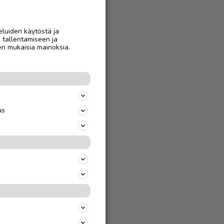
eluiden käytöstä ja
n tallentamiseen ja
en mukaisia mainoksia.
us