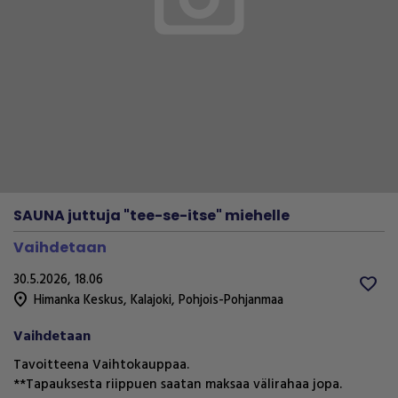
SAUNA juttuja "tee-se-itse" miehelle
Vaihdetaan
30.5.2026, 18.06
favorite
location_on
Himanka Keskus
,
Kalajoki
,
Pohjois-Pohjanmaa
Vaihdetaan
Tavoitteena Vaihtokauppaa.
**Tapauksesta riippuen saatan maksaa välirahaa jopa.