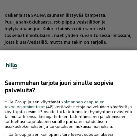
Kaikenlaista SAUNA saunaan liittyvää kampetta.
Puu-ja sähkökiukaasta, rst-piippu vesisäiliöön ja
löylykauhaan jne. Koko irtaimisto niin sanotusti.
Jos selaat ilmotuksiani, näet yhden kuvan toisessa ilmossani,
jossa kiuas/vesisäiliö, mutta muitakin on tarjolla.
TAVARAVAIHDOT, esim:
Saammehan tarjota juuri sinulle sopivia
Tapauksesta riippuen ei tarvitse olla 1:1 vaihtoarvo. esim
(risa) kiinalainen mopo skootteri käy päikseen vaihdossa tms.
palveluita?
OSAKASAT. derbi senda jne rieju mrx smx rrx
Hilla Group ja sen käyttämät
kolmannen osapuolen
teknologiatoimittajat
(46) keräävät tietoja palveluiden käytöstä ja
Vaihdossa käy esim kaikenlaiset RISAT ROMUT (jopa)
käyttäjistä (esim. IP-osoite tai laitetunniste) hyödyntäen evästeitä
paperittomat kiinalaiset mopot jne mopot ja 125cc jne myös
tai muita teknisiä keinoja tietojen tallentamiseen ja lukemiseen
laitteellasi tarjotakseen sinulle parhaan mahdollisen
lasten ATV't.
asiakaskokemuksen ja tarkoituksen mukaisia mainoksia.
Hilla Group ja sen kumppanit tarvitsevat suostumuksesi
125cc kevarit, risat vajaat paperittomat jne