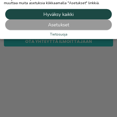
muuttaa muita asetuksia klikkaamalla "Asetukset" linkkiä.
link
Hyväksy kaikki
Ilmoittaja:
markus ojatalo
Asetukset
Katso ilmoittajan kaikki ilmoitukset
(
231
)
Tietosuoja
OTA YHTEYTTÄ ILMOITTAJAAN