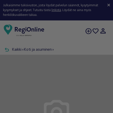
Julkaisimme tukisivuston, josta löydät palvelun säännöt, kysytyimmät
kysymykset ja ohjeet. Tutustu tästä
linkistä
. Löydät ne aina myös
henkilökuvakkeen takaa.
person
add_circle
favorite
undo
Kaikki
Koti ja asuminen
double_arrow
double_arrow