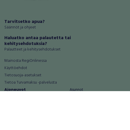
Tarvitsetko apua?
Säännöt ja ohjeet
Haluatko antaa palautetta tai
kehitysehdotuksia?
Palautteet ja kehitysehdotukset
Mainosta RegiOnlinessa
Käyttöehdot
Tietosuoja-asetukset
Tietoa Turvamaksu -palvelusta
Ajoneuvot
Asunnot
Autot
Autotallit ja varastot
Matkailuajoneuvot
Loma-asunnot
Moottoripyörät
Maa- ja metsätilat
Moottorikelkat
Toimitilat
Mopot ja mopoautot
Tontit