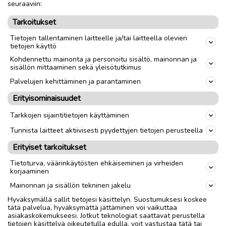
seuraaviin:
_Alfa_Romeo autot ja osajäämistöt, romut raadot. 147 156
Tarkoitukset
jne Leimattomat seisoneet lahonneet ruostevialliset jne
Tietojen tallentaminen laitteelle ja/tai laitteella olevien
_Fiat_Punto Brava Bravo jne Uno 127
tietojen käyttö
Kohdennettu mainonta ja personoitu sisältö, mainonnan ja
muutakin saa tarjota vaihdossa.
sisällön mittaaminen sekä yleisötutkimus
esim MTB ''26 ''29 maastopyörä osia-raatoja. tai CycloCross.
Palvelujen kehittäminen ja parantaminen
jne
Erityisominaisuudet
**Tapauksesta riippuen saatan maksaa välirahaa jopa.
Tarkkojen sijaintitietojen käyttäminen
Tunnista laitteet aktiivisesti pyydettyjen tietojen perusteella
cagiva4ever@yahoo.com
nolla4o-8742o6neljä ( ei Tekstareita !! )
Erityiset tarkoitukset
Soitot mieluiten 18:00 jälkeen.
Tietoturva, väärinkäytösten ehkäiseminen ja virheiden
@ paras, sinne suoraan vaihtokauppa osakuvat tietoineen
korjaaminen
jne ! ei valokuvia mms kännykkään !
Mainonnan ja sisällön tekninen jakelu
Hyväksymällä sallit tietojesi käsittelyn. Suostumuksesi koskee
Nouto
Toimitus
tätä palvelua, hyväksymättä jättäminen voi vaikuttaa
asiakaskokemukseesi. Jotkut teknologiat saattavat perustella
tietojen käsittelyä oikeutetulla edulla, voit vastustaa tätä tai