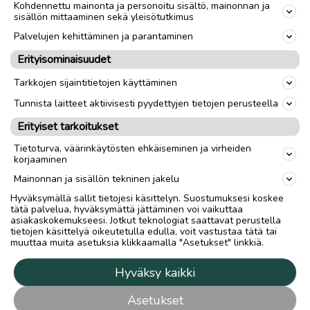
Kohdennettu mainonta ja personoitu sisältö, mainonnan ja
sisällön mittaaminen sekä yleisötutkimus
Palvelujen kehittäminen ja parantaminen
Erityisominaisuudet
Tarkkojen sijaintitietojen käyttäminen
Tunnista laitteet aktiivisesti pyydettyjen tietojen perusteella
Erityiset tarkoitukset
Tietoturva, väärinkäytösten ehkäiseminen ja virheiden
korjaaminen
Mainonnan ja sisällön tekninen jakelu
Hyväksymällä sallit tietojesi käsittelyn. Suostumuksesi koskee
tätä palvelua, hyväksymättä jättäminen voi vaikuttaa
asiakaskokemukseesi. Jotkut teknologiat saattavat perustella
tietojen käsittelyä oikeutetulla edulla, voit vastustaa tätä tai
muuttaa muita asetuksia klikkaamalla "Asetukset" linkkiä.
Hyväksy kaikki
Asetukset