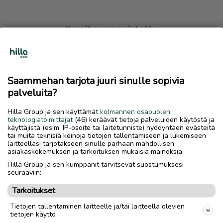
Ilmoitus on poistettu
Harmillista, mutta hakemasi ilmoitus on valitettavasti
poistettu palvelusta.
Saammehan tarjota juuri sinulle sopivia
Siirry etusivulle
palveluita?
Hilla Group ja sen käyttämät
kolmannen osapuolen
teknologiatoimittajat
(46) keräävät tietoja palveluiden käytöstä ja
käyttäjistä (esim. IP-osoite tai laitetunniste) hyödyntäen evästeitä
tai muita teknisiä keinoja tietojen tallentamiseen ja lukemiseen
laitteellasi tarjotakseen sinulle parhaan mahdollisen
asiakaskokemuksen ja tarkoituksen mukaisia mainoksia.
Hilla Group ja sen kumppanit tarvitsevat suostumuksesi
seuraaviin:
Tarkoitukset
Tietojen tallentaminen laitteelle ja/tai laitteella olevien
tietojen käyttö