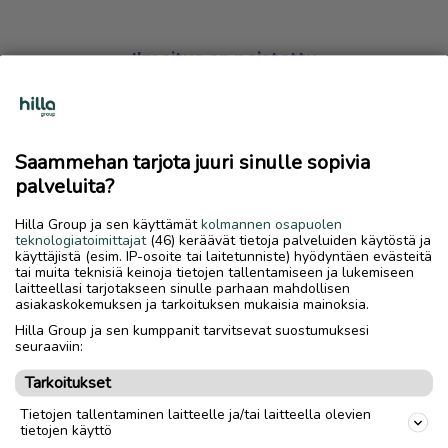
Ilmoitus on poistettu
Harmillista, mutta hakemasi ilmoitus on valitettavasti
poistettu palvelusta.
Saammehan tarjota juuri sinulle sopivia
Siirry etusivulle
palveluita?
Hilla Group ja sen käyttämät
kolmannen osapuolen
teknologiatoimittajat
(46) keräävät tietoja palveluiden käytöstä ja
käyttäjistä (esim. IP-osoite tai laitetunniste) hyödyntäen evästeitä
tai muita teknisiä keinoja tietojen tallentamiseen ja lukemiseen
laitteellasi tarjotakseen sinulle parhaan mahdollisen
asiakaskokemuksen ja tarkoituksen mukaisia mainoksia.
Hilla Group ja sen kumppanit tarvitsevat suostumuksesi
seuraaviin:
Tarkoitukset
Tietojen tallentaminen laitteelle ja/tai laitteella olevien
tietojen käyttö