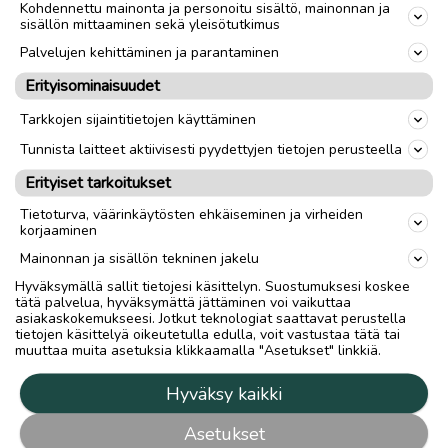
Kohdennettu mainonta ja personoitu sisältö, mainonnan ja
sisällön mittaaminen sekä yleisötutkimus
Palvelujen kehittäminen ja parantaminen
Erityisominaisuudet
Tarkkojen sijaintitietojen käyttäminen
Tunnista laitteet aktiivisesti pyydettyjen tietojen perusteella
Erityiset tarkoitukset
Tietoturva, väärinkäytösten ehkäiseminen ja virheiden
korjaaminen
Mainonnan ja sisällön tekninen jakelu
Hyväksymällä sallit tietojesi käsittelyn. Suostumuksesi koskee
tätä palvelua, hyväksymättä jättäminen voi vaikuttaa
asiakaskokemukseesi. Jotkut teknologiat saattavat perustella
tietojen käsittelyä oikeutetulla edulla, voit vastustaa tätä tai
muuttaa muita asetuksia klikkaamalla "Asetukset" linkkiä.
Hyväksy kaikki
Asetukset