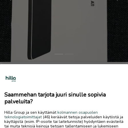
Previous
Next
Samsung Galaxy tab A11. Avamaaton paketti
199 €
28.5.2026, 13.39
favorite
Saammehan tarjota juuri sinulle sopivia
location_on
Kokkola Keskus
,
Kokkola
,
Keski-Pohjanmaa
palveluita?
Myydään
Hilla Group ja sen käyttämät
kolmannen osapuolen
Samsung Galaxy tab A11. Avamaaton paketti. Takuu 3v. Ovh
teknologiatoimittajat
(46) keräävät tietoja palveluiden käytöstä ja
käyttäjistä (esim. IP-osoite tai laitetunniste) hyödyntäen evästeitä
199€
tai muita teknisiä keinoja tietojen tallentamiseen ja lukemiseen