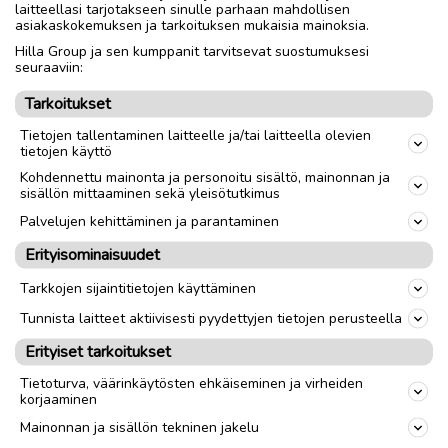
laitteellasi tarjotakseen sinulle parhaan mahdollisen
asiakaskokemuksen ja tarkoituksen mukaisia mainoksia.
Nouto
Toimitus
Hilla Group ja sen kumppanit tarvitsevat suostumuksesi
seuraaviin:
Valmistaja
Samsung
Tarkoitukset
Tietojen tallentaminen laitteelle ja/tai laitteella olevien
link
tietojen käyttö
Kohdennettu mainonta ja personoitu sisältö, mainonnan ja
sisällön mittaaminen sekä yleisötutkimus
Ilmoittaja:
---
Palvelujen kehittäminen ja parantaminen
Katso ilmoittajan kaikki ilmoitukset
(
9
)
Erityisominaisuudet
OTA YHTEYTTÄ ILMOITTAJAAN
Tarkkojen sijaintitietojen käyttäminen
Tunnista laitteet aktiivisesti pyydettyjen tietojen perusteella
Erityiset tarkoitukset
Tietoturva, väärinkäytösten ehkäiseminen ja virheiden
korjaaminen
Mainonnan ja sisällön tekninen jakelu