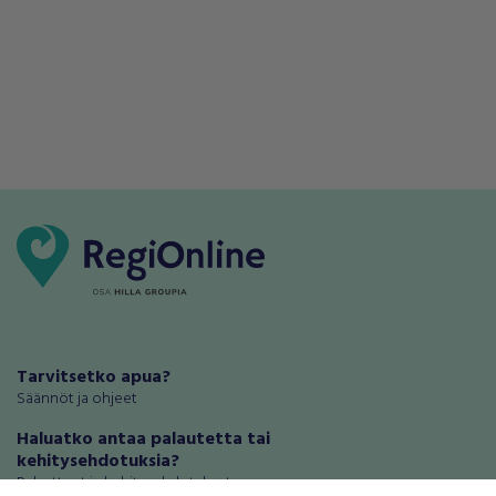
Tarvitsetko apua?
Säännöt ja ohjeet
Haluatko antaa palautetta tai
kehitysehdotuksia?
Palautteet ja kehitysehdotukset