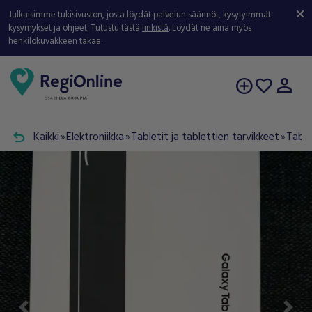
Julkaisimme tukisivuston, josta löydät palvelun säännöt, kysytyimmät
kysymykset ja ohjeet. Tutustu tästä
linkistä
. Löydät ne aina myös
henkilökuvakkeen takaa.
person
add_circle
favorite
undo
Kaikki
Elektroniikka
Tabletit ja tablettien tarvikkeet
Table
double_arrow
double_arrow
double_arrow