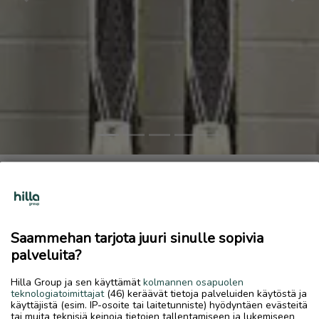
Previous
Next
Salomon Equipe 10 Skate luistelusukset
50 €
6.7.2026, 16.49
favorite
Saammehan tarjota juuri sinulle sopivia
location_on
Kaustinen Keskus
,
Kaustinen
,
Keski-Pohjanmaa
palveluita?
Myydään
Hilla Group ja sen käyttämät
kolmannen osapuolen
Myydään käytetyt Salomon Equipe 10 Skate luistelusukset,
teknologiatoimittajat
(46) keräävät tietoja palveluiden käytöstä ja
käyttäjistä (esim. IP-osoite tai laitetunniste) hyödyntäen evästeitä
Salomonin SNS Pilot Junior Frex siteillä.
tai muita teknisiä keinoja tietojen tallentamiseen ja lukemiseen