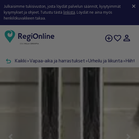
Julkaisimme tukisivuston, josta löydät palvelun säännöt, kysytyimmät
kysymykset ja ohjeet. Tutustu tästä
linkistä
. Löydät ne aina myös
henkilökuvakkeen takaa.
person
add_circle
favorite
undo
Kaikki
Vapaa-aika ja harrastukset
Urheilu ja liikunta
Hiihto
double_arrow
double_arrow
double_arrow