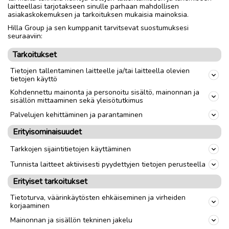
laitteellasi tarjotakseen sinulle parhaan mahdollisen
Pituus 182 cm.
asiakaskokemuksen ja tarkoituksen mukaisia mainoksia.
Hilla Group ja sen kumppanit tarvitsevat suostumuksesi
seuraaviin:
Nouto
Toimitus
Tarkoitukset
Tietojen tallentaminen laitteelle ja/tai laitteella olevien
tietojen käyttö
link
Kohdennettu mainonta ja personoitu sisältö, mainonnan ja
sisällön mittaaminen sekä yleisötutkimus
Ilmoittaja:
Kylmakalle
Palvelujen kehittäminen ja parantaminen
Katso ilmoittajan kaikki ilmoitukset
(
12
)
Erityisominaisuudet
OTA YHTEYTTÄ ILMOITTAJAAN
Tarkkojen sijaintitietojen käyttäminen
Tunnista laitteet aktiivisesti pyydettyjen tietojen perusteella
Erityiset tarkoitukset
Tietoturva, väärinkäytösten ehkäiseminen ja virheiden
korjaaminen
Mainonnan ja sisällön tekninen jakelu