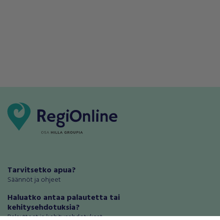
Tarvitsetko apua?
Säännöt ja ohjeet
Haluatko antaa palautetta tai
kehitysehdotuksia?
Palautteet ja kehitysehdotukset