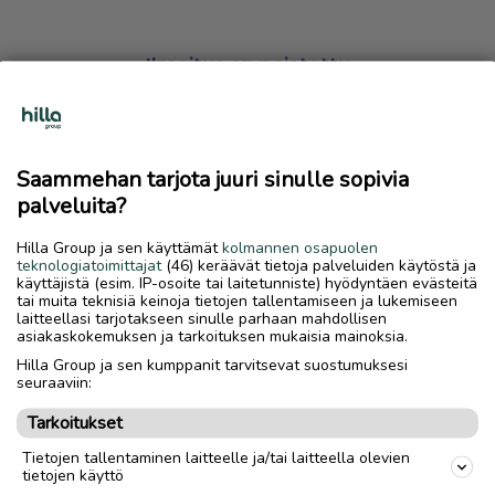
Ilmoitus on poistettu
Harmillista, mutta hakemasi ilmoitus on valitettavasti
poistettu palvelusta.
Saammehan tarjota juuri sinulle sopivia
Siirry etusivulle
palveluita?
Hilla Group ja sen käyttämät
kolmannen osapuolen
teknologiatoimittajat
(46) keräävät tietoja palveluiden käytöstä ja
käyttäjistä (esim. IP-osoite tai laitetunniste) hyödyntäen evästeitä
tai muita teknisiä keinoja tietojen tallentamiseen ja lukemiseen
laitteellasi tarjotakseen sinulle parhaan mahdollisen
asiakaskokemuksen ja tarkoituksen mukaisia mainoksia.
Hilla Group ja sen kumppanit tarvitsevat suostumuksesi
seuraaviin:
Tarkoitukset
Tietojen tallentaminen laitteelle ja/tai laitteella olevien
tietojen käyttö