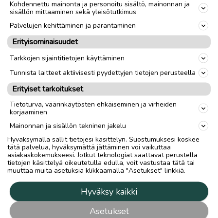
Kohdennettu mainonta ja personoitu sisältö, mainonnan ja
sisällön mittaaminen sekä yleisötutkimus
Palvelujen kehittäminen ja parantaminen
Erityisominaisuudet
Tarkkojen sijaintitietojen käyttäminen
Tunnista laitteet aktiivisesti pyydettyjen tietojen perusteella
Erityiset tarkoitukset
Tietoturva, väärinkäytösten ehkäiseminen ja virheiden
korjaaminen
Mainonnan ja sisällön tekninen jakelu
Hyväksymällä sallit tietojesi käsittelyn. Suostumuksesi koskee
tätä palvelua, hyväksymättä jättäminen voi vaikuttaa
asiakaskokemukseesi. Jotkut teknologiat saattavat perustella
tietojen käsittelyä oikeutetulla edulla, voit vastustaa tätä tai
muuttaa muita asetuksia klikkaamalla "Asetukset" linkkiä.
Hyväksy kaikki
Asetukset