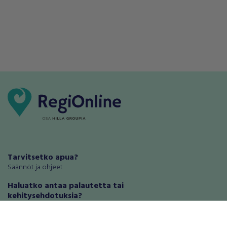
Tarvitsetko apua?
Säännöt ja ohjeet
Haluatko antaa palautetta tai
kehitysehdotuksia?
Palautteet ja kehitysehdotukset
Mainosta RegiOnlinessa