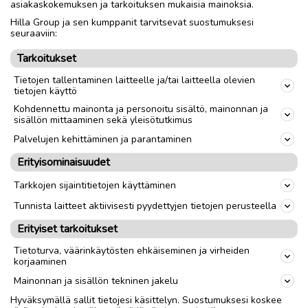
asiakaskokemuksen ja tarkoituksen mukaisia mainoksia.
Hilla Group ja sen kumppanit tarvitsevat suostumuksesi
Nouto
Toimitus
seuraaviin:
Tarkoitukset
link
Tietojen tallentaminen laitteelle ja/tai laitteella olevien
tietojen käyttö
Kohdennettu mainonta ja personoitu sisältö, mainonnan ja
Ilmoittaja:
K Puikkonen
sisällön mittaaminen sekä yleisötutkimus
Katso ilmoittajan kaikki ilmoitukset
(
124
)
Palvelujen kehittäminen ja parantaminen
Erityisominaisuudet
OTA YHTEYTTÄ ILMOITTAJAAN
Tarkkojen sijaintitietojen käyttäminen
Tunnista laitteet aktiivisesti pyydettyjen tietojen perusteella
Erityiset tarkoitukset
Tietoturva, väärinkäytösten ehkäiseminen ja virheiden
korjaaminen
Mainonnan ja sisällön tekninen jakelu
Hyväksymällä sallit tietojesi käsittelyn. Suostumuksesi koskee