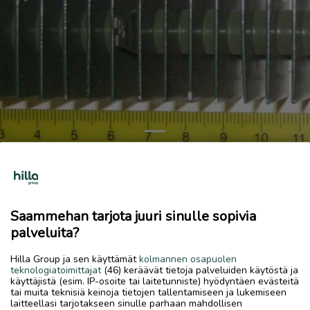
Previous
Next
Säätövastus. Käyttämätön
10 €
Saammehan tarjota juuri sinulle sopivia
11.6.2026, 11.12
favorite
palveluita?
location_on
Palokka
,
Jyväskylä
,
Keski-Suomi
Hilla Group ja sen käyttämät
kolmannen osapuolen
Myydään
teknologiatoimittajat
(46) keräävät tietoja palveluiden käytöstä ja
käyttäjistä (esim. IP-osoite tai laitetunniste) hyödyntäen evästeitä
Oisko tuo jännitteen muuntamiseen ? Esim. Webasto ?
tai muita teknisiä keinoja tietojen tallentamiseen ja lukemiseen
Tarvittaessa lähetys
laitteellasi tarjotakseen sinulle parhaan mahdollisen