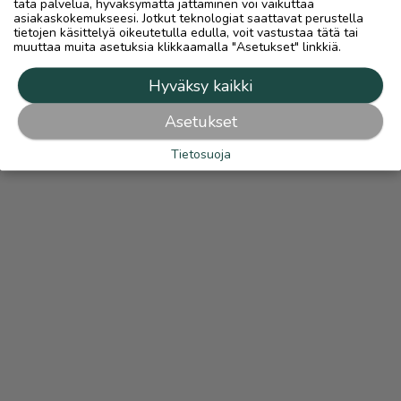
tätä palvelua, hyväksymättä jättäminen voi vaikuttaa
asiakaskokemukseesi. Jotkut teknologiat saattavat perustella
tietojen käsittelyä oikeutetulla edulla, voit vastustaa tätä tai
muuttaa muita asetuksia klikkaamalla "Asetukset" linkkiä.
Hyväksy kaikki
Asetukset
Tietosuoja