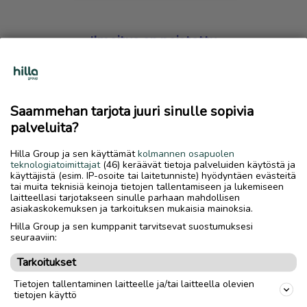
Ilmoitus on poistettu
Harmillista, mutta hakemasi ilmoitus on valitettavasti
poistettu palvelusta.
Saammehan tarjota juuri sinulle sopivia
Siirry etusivulle
palveluita?
Hilla Group ja sen käyttämät
kolmannen osapuolen
teknologiatoimittajat
(46) keräävät tietoja palveluiden käytöstä ja
käyttäjistä (esim. IP-osoite tai laitetunniste) hyödyntäen evästeitä
tai muita teknisiä keinoja tietojen tallentamiseen ja lukemiseen
laitteellasi tarjotakseen sinulle parhaan mahdollisen
asiakaskokemuksen ja tarkoituksen mukaisia mainoksia.
Hilla Group ja sen kumppanit tarvitsevat suostumuksesi
seuraaviin:
Tarkoitukset
Tietojen tallentaminen laitteelle ja/tai laitteella olevien
tietojen käyttö