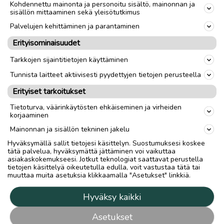
Kohdennettu mainonta ja personoitu sisältö, mainonnan ja
sisällön mittaaminen sekä yleisötutkimus
Palvelujen kehittäminen ja parantaminen
Erityisominaisuudet
Tarkkojen sijaintitietojen käyttäminen
Tunnista laitteet aktiivisesti pyydettyjen tietojen perusteella
Erityiset tarkoitukset
Tietoturva, väärinkäytösten ehkäiseminen ja virheiden
korjaaminen
Mainonnan ja sisällön tekninen jakelu
Hyväksymällä sallit tietojesi käsittelyn. Suostumuksesi koskee
tätä palvelua, hyväksymättä jättäminen voi vaikuttaa
asiakaskokemukseesi. Jotkut teknologiat saattavat perustella
tietojen käsittelyä oikeutetulla edulla, voit vastustaa tätä tai
muuttaa muita asetuksia klikkaamalla "Asetukset" linkkiä.
Hyväksy kaikki
Asetukset