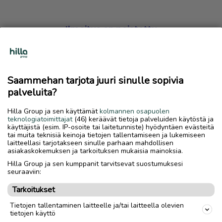
Ilmoitus on poistettu
Harmillista, mutta hakemasi ilmoitus on valitettavasti
poistettu palvelusta.
Saammehan tarjota juuri sinulle sopivia
Siirry etusivulle
palveluita?
Hilla Group ja sen käyttämät
kolmannen osapuolen
teknologiatoimittajat
(46) keräävät tietoja palveluiden käytöstä ja
käyttäjistä (esim. IP-osoite tai laitetunniste) hyödyntäen evästeitä
tai muita teknisiä keinoja tietojen tallentamiseen ja lukemiseen
laitteellasi tarjotakseen sinulle parhaan mahdollisen
asiakaskokemuksen ja tarkoituksen mukaisia mainoksia.
Hilla Group ja sen kumppanit tarvitsevat suostumuksesi
seuraaviin:
Tarkoitukset
Tietojen tallentaminen laitteelle ja/tai laitteella olevien
tietojen käyttö