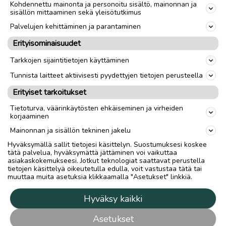
Kohdennettu mainonta ja personoitu sisältö, mainonnan ja
sisällön mittaaminen sekä yleisötutkimus
Palvelujen kehittäminen ja parantaminen
Erityisominaisuudet
Tarkkojen sijaintitietojen käyttäminen
Tunnista laitteet aktiivisesti pyydettyjen tietojen perusteella
Erityiset tarkoitukset
Tietoturva, väärinkäytösten ehkäiseminen ja virheiden
korjaaminen
Mainonnan ja sisällön tekninen jakelu
Hyväksymällä sallit tietojesi käsittelyn. Suostumuksesi koskee
tätä palvelua, hyväksymättä jättäminen voi vaikuttaa
asiakaskokemukseesi. Jotkut teknologiat saattavat perustella
tietojen käsittelyä oikeutetulla edulla, voit vastustaa tätä tai
muuttaa muita asetuksia klikkaamalla "Asetukset" linkkiä.
Hyväksy kaikki
Asetukset