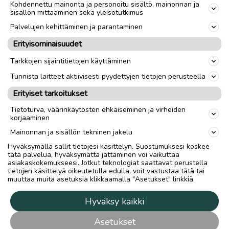
Kohdennettu mainonta ja personoitu sisältö, mainonnan ja
sisällön mittaaminen sekä yleisötutkimus
Palvelujen kehittäminen ja parantaminen
Erityisominaisuudet
Tarkkojen sijaintitietojen käyttäminen
Tunnista laitteet aktiivisesti pyydettyjen tietojen perusteella
Erityiset tarkoitukset
Tietoturva, väärinkäytösten ehkäiseminen ja virheiden
korjaaminen
Mainonnan ja sisällön tekninen jakelu
Hyväksymällä sallit tietojesi käsittelyn. Suostumuksesi koskee
tätä palvelua, hyväksymättä jättäminen voi vaikuttaa
asiakaskokemukseesi. Jotkut teknologiat saattavat perustella
tietojen käsittelyä oikeutetulla edulla, voit vastustaa tätä tai
muuttaa muita asetuksia klikkaamalla "Asetukset" linkkiä.
Hyväksy kaikki
Asetukset