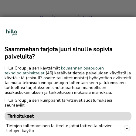
Ilmoitus on poistettu
Harmillista, mutta hakemasi ilmoitus on valitettavasti
poistettu palvelusta.
Saammehan tarjota juuri sinulle sopivia
Siirry etusivulle
palveluita?
Hilla Group ja sen käyttämät
kolmannen osapuolen
teknologiatoimittajat
(46) keräävät tietoja palveluiden käytöstä ja
käyttäjistä (esim. IP-osoite tai laitetunniste) hyödyntäen evästeitä
tai muita teknisiä keinoja tietojen tallentamiseen ja lukemiseen
laitteellasi tarjotakseen sinulle parhaan mahdollisen
asiakaskokemuksen ja tarkoituksen mukaisia mainoksia.
Hilla Group ja sen kumppanit tarvitsevat suostumuksesi
seuraaviin:
Tarkoitukset
Tietojen tallentaminen laitteelle ja/tai laitteella olevien
tietojen käyttö