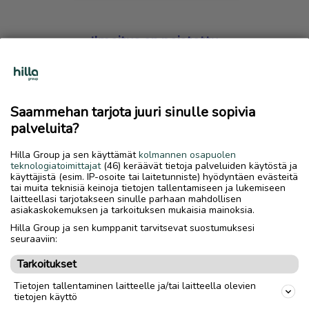
Ilmoitus on poistettu
Harmillista, mutta hakemasi ilmoitus on valitettavasti
poistettu palvelusta.
Saammehan tarjota juuri sinulle sopivia
Siirry etusivulle
palveluita?
Hilla Group ja sen käyttämät
kolmannen osapuolen
teknologiatoimittajat
(46) keräävät tietoja palveluiden käytöstä ja
käyttäjistä (esim. IP-osoite tai laitetunniste) hyödyntäen evästeitä
tai muita teknisiä keinoja tietojen tallentamiseen ja lukemiseen
laitteellasi tarjotakseen sinulle parhaan mahdollisen
asiakaskokemuksen ja tarkoituksen mukaisia mainoksia.
Hilla Group ja sen kumppanit tarvitsevat suostumuksesi
seuraaviin:
Tarkoitukset
Tietojen tallentaminen laitteelle ja/tai laitteella olevien
tietojen käyttö