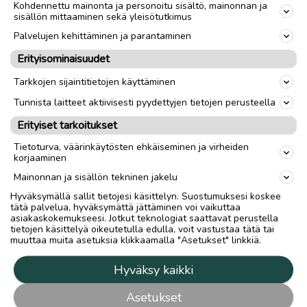
Kohdennettu mainonta ja personoitu sisältö, mainonnan ja
sisällön mittaaminen sekä yleisötutkimus
Palvelujen kehittäminen ja parantaminen
Erityisominaisuudet
Tarkkojen sijaintitietojen käyttäminen
Tunnista laitteet aktiivisesti pyydettyjen tietojen perusteella
Erityiset tarkoitukset
Tietoturva, väärinkäytösten ehkäiseminen ja virheiden
korjaaminen
Mainonnan ja sisällön tekninen jakelu
Hyväksymällä sallit tietojesi käsittelyn. Suostumuksesi koskee
tätä palvelua, hyväksymättä jättäminen voi vaikuttaa
asiakaskokemukseesi. Jotkut teknologiat saattavat perustella
tietojen käsittelyä oikeutetulla edulla, voit vastustaa tätä tai
muuttaa muita asetuksia klikkaamalla "Asetukset" linkkiä.
Hyväksy kaikki
Asetukset