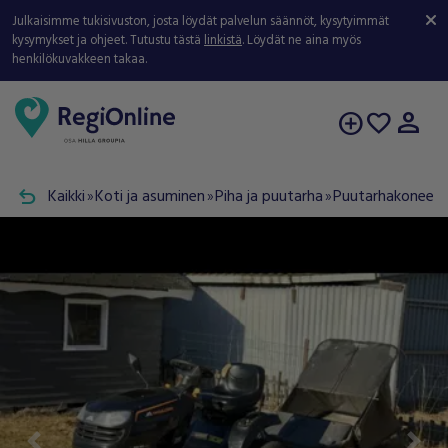
Julkaisimme tukisivuston, josta löydät palvelun säännöt, kysytyimmät
kysymykset ja ohjeet. Tutustu tästä
linkistä
. Löydät ne aina myös
henkilökuvakkeen takaa.
person
add_circle
favorite
undo
Kaikki
Koti ja asuminen
Piha ja puutarha
Puutarhakoneet j
double_arrow
double_arrow
double_arrow