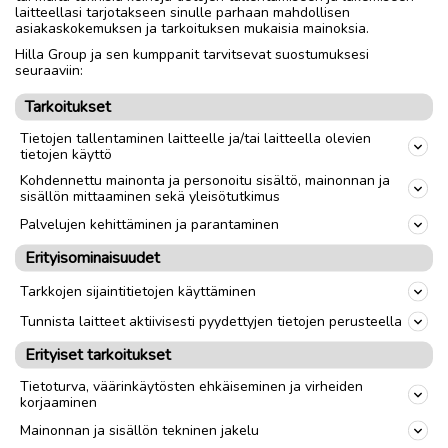
Kerääjä ei kuulu kauppaan
laitteellasi tarjotakseen sinulle parhaan mahdollisen
Ota yht christian.prest@gmail.com
asiakaskokemuksen ja tarkoituksen mukaisia mainoksia.
Hilla Group ja sen kumppanit tarvitsevat suostumuksesi
seuraaviin:
Nouto
Toimitus
Tarkoitukset
Tietojen tallentaminen laitteelle ja/tai laitteella olevien
tietojen käyttö
link
Kohdennettu mainonta ja personoitu sisältö, mainonnan ja
sisällön mittaaminen sekä yleisötutkimus
Ilmoittaja:
Marcus Prest
Palvelujen kehittäminen ja parantaminen
Katso ilmoittajan kaikki ilmoitukset
(
2
)
Erityisominaisuudet
OTA YHTEYTTÄ ILMOITTAJAAN
Tarkkojen sijaintitietojen käyttäminen
Tunnista laitteet aktiivisesti pyydettyjen tietojen perusteella
Erityiset tarkoitukset
Tietoturva, väärinkäytösten ehkäiseminen ja virheiden
korjaaminen
Mainonnan ja sisällön tekninen jakelu