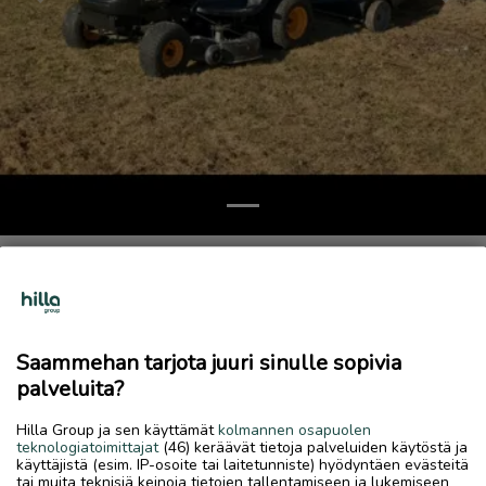
Previous
Next
Ruohonleikkuri
850 €
28.5.2026, 14.07
favorite
Saammehan tarjota juuri sinulle sopivia
location_on
Halkokari
,
Kokkola
,
Keski-Pohjanmaa
palveluita?
Myydään
Hilla Group ja sen käyttämät
kolmannen osapuolen
Hyvä leikkuri
teknologiatoimittajat
(46) keräävät tietoja palveluiden käytöstä ja
käyttäjistä (esim. IP-osoite tai laitetunniste) hyödyntäen evästeitä
Akku ois hyvä uusia
tai muita teknisiä keinoja tietojen tallentamiseen ja lukemiseen