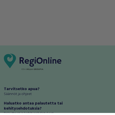
Tarvitsetko apua?
Säännöt ja ohjeet
Haluatko antaa palautetta tai
kehitysehdotuksia?
Palautteet ja kehitysehdotukset