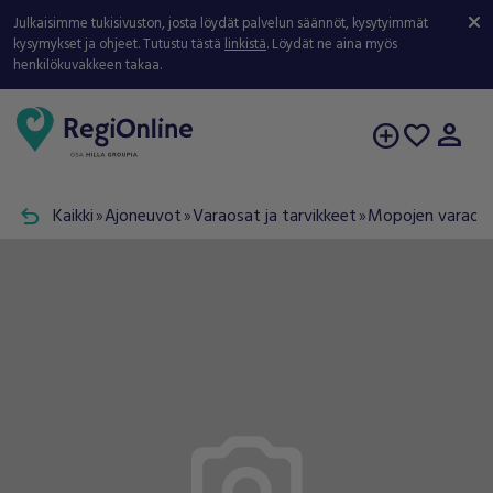
Julkaisimme tukisivuston, josta löydät palvelun säännöt, kysytyimmät
kysymykset ja ohjeet. Tutustu tästä
linkistä
. Löydät ne aina myös
henkilökuvakkeen takaa.
person
add_circle
favorite
undo
Kaikki
Ajoneuvot
Varaosat ja tarvikkeet
Mopojen varaosat
double_arrow
double_arrow
double_arrow