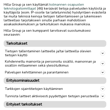
Hilla Group ja sen käyttämät
kolmannen osapuolen
Vaihdossa käy vaikka esim KAIKKI kiinalaiset mopot-
teknologiatoimittajat
(46) keräävät tietoja palveluiden käytöstä ja
skootteri raadot.
käyttäjistä (esim. IP-osoite tai laitetunniste) hyödyntäen evästeitä
tai muita teknisiä keinoja tietojen tallentamiseen ja lukemiseen
Tarjoa-ehdota vaihtoa !
laitteellasi tarjotakseen sinulle parhaan mahdollisen
asiakaskokemuksen ja tarkoituksen mukaisia mainoksia.
cagiva4ever@yahoo.com
Hilla Group ja sen kumppanit tarvitsevat suostumuksesi
nolla4o-8742o6neljä ( ei Tekstareita !! )
seuraaviin:
Soitot mieluiten 18:00 jälkeen.
Tarkoitukset
@ paras, sinne suoraan vaihtokauppa osa kuvat tietoineen !
ei kuvia kännykkään !
Tietojen tallentaminen laitteelle ja/tai laitteella olevien
tietojen käyttö
Kohdennettu mainonta ja personoitu sisältö, mainonnan ja
sisällön mittaaminen sekä yleisötutkimus
Palvelujen kehittäminen ja parantaminen
link
Erityisominaisuudet
Ilmoittaja:
markus ojatalo
Tarkkojen sijaintitietojen käyttäminen
Katso ilmoittajan kaikki ilmoitukset
(
233
)
Tunnista laitteet aktiivisesti pyydettyjen tietojen perusteella
OTA YHTEYTTÄ ILMOITTAJAAN
Erityiset tarkoitukset