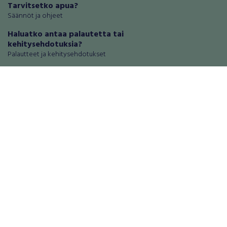
Tarvitsetko apua?
Säännöt ja ohjeet
Haluatko antaa palautetta tai
kehitysehdotuksia?
Palautteet ja kehitysehdotukset
Mainosta RegiOnlinessa
Käyttöehdot
Tietosuoja-asetukset
Tietoa Turvamaksu -palvelusta
Ajoneuvot
Asunnot
Autot
Autotallit ja varastot
Matkailuajoneuvot
Loma-asunnot
Moottoripyörät
Maa- ja metsätilat
Moottorikelkat
Toimitilat
Mopot ja mopoautot
Tontit
Mönkijät
Palvelut
Peräkärryt
Elektroniikka
Raskas kalusto
Puhelimet ja puhelintarvikkeet