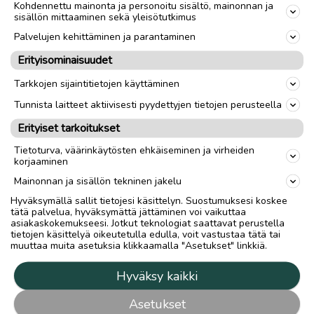
Kohdennettu mainonta ja personoitu sisältö, mainonnan ja
sisällön mittaaminen sekä yleisötutkimus
Palvelujen kehittäminen ja parantaminen
Erityisominaisuudet
Tarkkojen sijaintitietojen käyttäminen
Tunnista laitteet aktiivisesti pyydettyjen tietojen perusteella
Erityiset tarkoitukset
Tietoturva, väärinkäytösten ehkäiseminen ja virheiden
korjaaminen
Mainonnan ja sisällön tekninen jakelu
Hyväksymällä sallit tietojesi käsittelyn. Suostumuksesi koskee
tätä palvelua, hyväksymättä jättäminen voi vaikuttaa
asiakaskokemukseesi. Jotkut teknologiat saattavat perustella
tietojen käsittelyä oikeutetulla edulla, voit vastustaa tätä tai
muuttaa muita asetuksia klikkaamalla "Asetukset" linkkiä.
Hyväksy kaikki
Asetukset