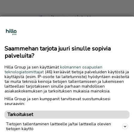
Ilmoitus on poistettu
Harmillista, mutta hakemasi ilmoitus on valitettavasti
poistettu palvelusta.
Saammehan tarjota juuri sinulle sopivia
Siirry etusivulle
palveluita?
Hilla Group ja sen käyttämät
kolmannen osapuolen
teknologiatoimittajat
(46) keräävät tietoja palveluiden käytöstä ja
käyttäjistä (esim. IP-osoite tai laitetunniste) hyödyntäen evästeitä
tai muita teknisiä keinoja tietojen tallentamiseen ja lukemiseen
laitteellasi tarjotakseen sinulle parhaan mahdollisen
asiakaskokemuksen ja tarkoituksen mukaisia mainoksia.
Hilla Group ja sen kumppanit tarvitsevat suostumuksesi
seuraaviin:
Tarkoitukset
Tietojen tallentaminen laitteelle ja/tai laitteella olevien
tietojen käyttö