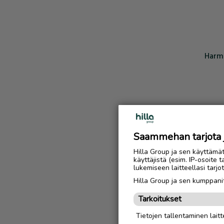
Harmi
Saammehan tarjota ju
Hilla Group ja sen käyttämä
käyttäjistä (esim. IP-osoite 
lukemiseen laitteellasi tar
Hilla Group ja sen kumppanit
Tarkoitukset
Tietojen tallentaminen laitte