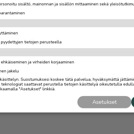
rsonoitu sisältö, mainonnan ja sisällön mittaaminen sekä yleisötutkim
 parantaminen
äyttäminen
i pyydettyjen tietojen perusteella
n ehkäiseminen ja virheiden korjaaminen
nen jakelu
i käsittelyn. Suostumuksesi koskee tätä palvelua, hyväksymättä jättämi
eknologiat saattavat perustella tietojen käsittelyä oikeutetulla edulla
kaamalla "Asetukset" linkkiä.
Asetukset