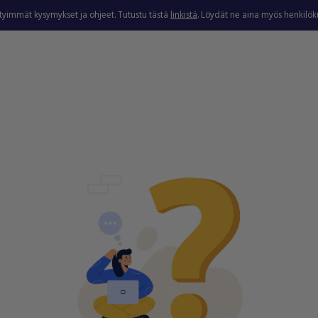
ytyimmät kysymykset ja ohjeet. Tutustu tästä
linkistä
. Löydät ne aina myös henkilö