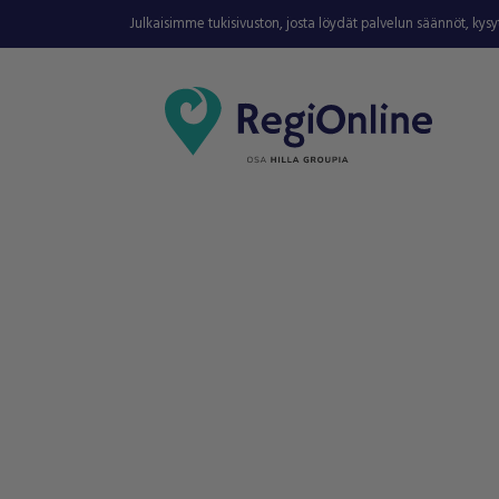
Julkaisimme tukisivuston, josta löydät palvelun säännöt, kys