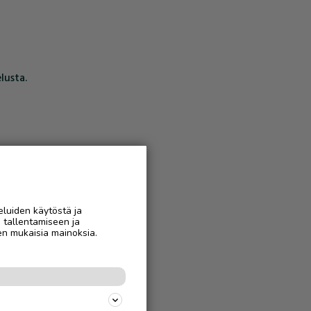
lusta.
eluiden käytöstä ja
n tallentamiseen ja
en mukaisia mainoksia.