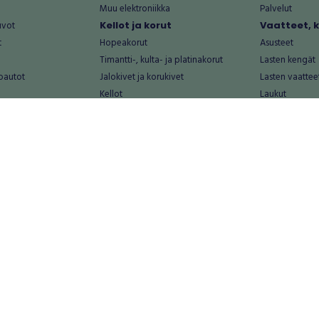
Muu elektroniikka
Palvelut
uvot
Kellot ja korut
Vaatteet, 
t
Hopeakorut
Asusteet
Timantti-, kulta- ja platinakorut
Lasten kengät
oautot
Jalokivet ja korukivet
Lasten vaattee
Kellot
Laukut
Muut kellot ja korut
Miesten kengä
Palvelut
Miesten vaatte
Koti ja asuminen
Naisten kengä
aat
Huonekalut ja säilytys
Naisten vaatte
vikkeet
Keittiötarvikkeet ja astiat
Nuorten kengä
Kodinkoneet ja tarvikkeet
Nuorten vaatt
 vanhat esineet
Kotitoimisto
Palvelut
Kylpyhuone ja sauna
Vapaa-aika
alut
Lasten tarvikkeet ja lelut
Airsoft
Luonnonvaraiset tuotteet
Askartelu ja kä
alut
Piha ja puutarha
Eläintarvikkeet
Sisustaminen ja design
Kirjat ja lehdet
tontit
Muu koti ja asuminen
Leffat