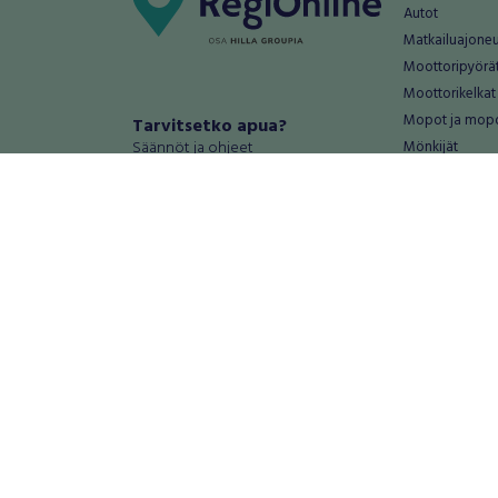
Autot
Matkailuajone
Moottoripyörä
Moottorikelkat
Mopot ja mop
Tarvitsetko apua?
Säännöt ja ohjeet
Mönkijät
Peräkärryt
Haluatko antaa palautetta tai
Raskas kalusto
kehitysehdotuksia?
Veneet
Palautteet ja kehitysehdotukset
Vanteet ja renk
Mainosta RegiOnlinessa
Varaosat ja tar
Käyttöehdot
Palvelut
Tietosuoja-asetukset
Antiikki ja
Tietoa Turvamaksu -palvelusta
Antiikkiesineet
Antiikkihuonek
Vanhat esineet
Vanhat huonek
Palvelut
Asunnot ja 