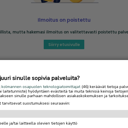
Ilmoitus on poistettu
llista, mutta hakemasi ilmoitus on valitettavasti poistettu palve
Siirry etusivulle
uri sinulle sopivia palveluita?
t
kolmannen osapuolen teknologiatoimittajat
(46) keräävät tietoja palv
tai laitetunniste) hyödyntäen evästeitä tai muita teknisiä keinoja tietoje
jotakseen sinulle parhaan mahdollisen asiakaskokemuksen ja tarkoituks
 tarvitsevat suostumuksesi seuraaviin:
elle ja/tai laitteella olevien tietojen käyttö