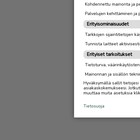
Kohdennettu mainonta ja pe
Palvelujen kehittäminen ja
Erityisominaisuudet
Tarkkojen sijaintitietojen k
Tunnista laitteet aktiivisest
Erityiset tarkoitukset
Tietoturva, väärinkäytöste
Mainonnan ja sisällön tekni
Hyväksymällä sallit tietojes
asiakaskokemukseesi. Jotkut t
muuttaa muita asetuksia klik
Tietosuoja