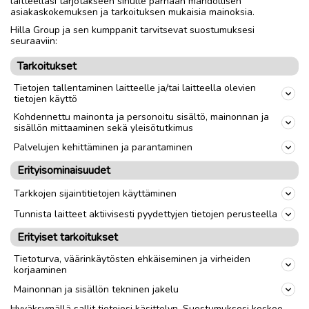
laitteellasi tarjotakseen sinulle parhaan mahdollisen
Tiedustelut: 040-7780041/Piia
asiakaskokemuksen ja tarkoituksen mukaisia mainoksia.
Hilla Group ja sen kumppanit tarvitsevat suostumuksesi
seuraaviin:
Nouto
Toimitus
Tarkoitukset
Tietojen tallentaminen laitteelle ja/tai laitteella olevien
link
tietojen käyttö
Kohdennettu mainonta ja personoitu sisältö, mainonnan ja
sisällön mittaaminen sekä yleisötutkimus
Ilmoittaja:
Jori Pohjonen
Katso ilmoittajan kaikki ilmoitukset
(
9
)
Palvelujen kehittäminen ja parantaminen
Erityisominaisuudet
OTA YHTEYTTÄ ILMOITTAJAAN
Tarkkojen sijaintitietojen käyttäminen
Tunnista laitteet aktiivisesti pyydettyjen tietojen perusteella
Erityiset tarkoitukset
Tietoturva, väärinkäytösten ehkäiseminen ja virheiden
korjaaminen
Mainonnan ja sisällön tekninen jakelu
Hyväksymällä sallit tietojesi käsittelyn. Suostumuksesi koskee