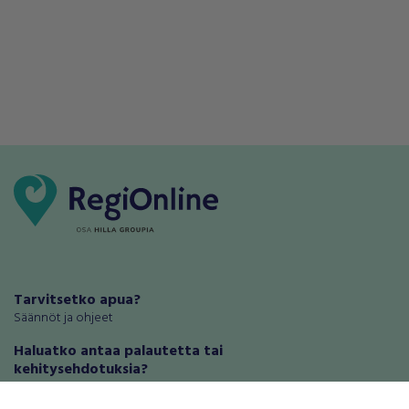
Tarvitsetko apua?
Säännöt ja ohjeet
Haluatko antaa palautetta tai
kehitysehdotuksia?
Palautteet ja kehitysehdotukset