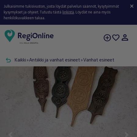
Julkaisimme tukisivuston, josta löydät palvelun säännöt, kysytyimmät
kysymykset ja ohjeet. Tutustu tästä
linkistä
. Löydät ne aina myös
henkilökuvakkeen takaa.
person
add_circle
favorite
undo
Kaikki
Antiikki ja vanhat esineet
Vanhat esineet
double_arrow
double_arrow