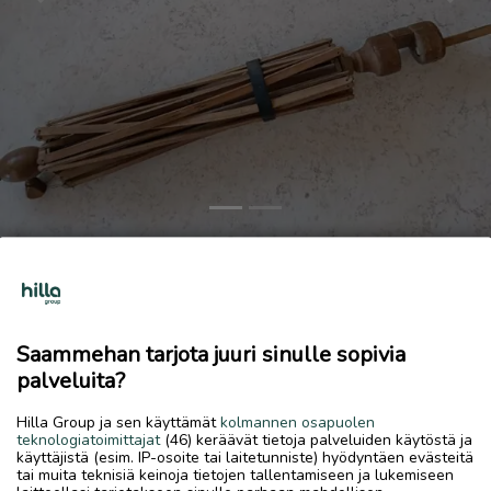
Previous
Next
Rukki + siihen liittyvää tavaraa
40 €
5.8.2026, 17.55
favorite
Saammehan tarjota juuri sinulle sopivia
location_on
Kirkonmäki-Isokylä
,
Kokkola
,
Keski-Pohjanmaa
palveluita?
Myydään
Hilla Group ja sen käyttämät
kolmannen osapuolen
teknologiatoimittajat
(46) keräävät tietoja palveluiden käytöstä ja
Myydään vanha rukki ja kuvissa näkyvää rukki tavaraa
käyttäjistä (esim. IP-osoite tai laitetunniste) hyödyntäen evästeitä
yhteiseen edulliseen hintaan!!
tai muita teknisiä keinoja tietojen tallentamiseen ja lukemiseen