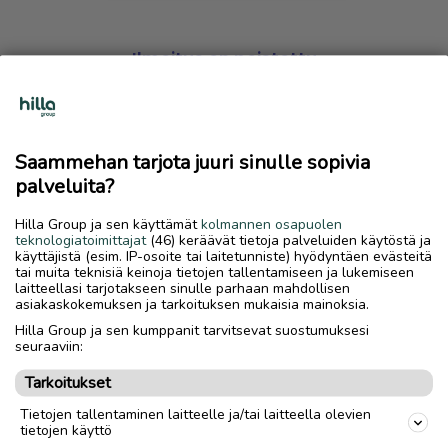
Ilmoitus on poistettu
Harmillista, mutta hakemasi ilmoitus on valitettavasti
poistettu palvelusta.
Saammehan tarjota juuri sinulle sopivia
Siirry etusivulle
palveluita?
Hilla Group ja sen käyttämät
kolmannen osapuolen
teknologiatoimittajat
(46) keräävät tietoja palveluiden käytöstä ja
käyttäjistä (esim. IP-osoite tai laitetunniste) hyödyntäen evästeitä
tai muita teknisiä keinoja tietojen tallentamiseen ja lukemiseen
laitteellasi tarjotakseen sinulle parhaan mahdollisen
asiakaskokemuksen ja tarkoituksen mukaisia mainoksia.
Hilla Group ja sen kumppanit tarvitsevat suostumuksesi
seuraaviin:
Tarkoitukset
Tietojen tallentaminen laitteelle ja/tai laitteella olevien
tietojen käyttö