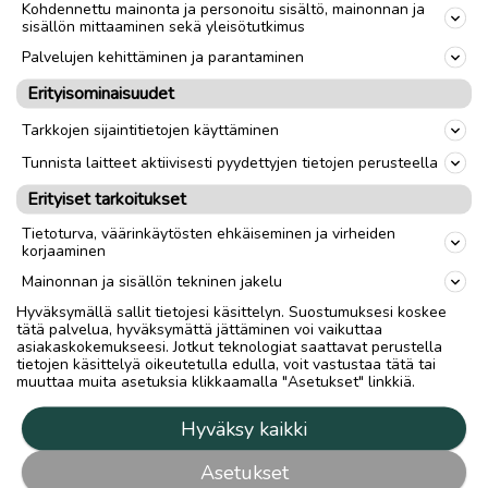
Kohdennettu mainonta ja personoitu sisältö, mainonnan ja
sisällön mittaaminen sekä yleisötutkimus
Palvelujen kehittäminen ja parantaminen
Erityisominaisuudet
Tarkkojen sijaintitietojen käyttäminen
Tunnista laitteet aktiivisesti pyydettyjen tietojen perusteella
Erityiset tarkoitukset
Tietoturva, väärinkäytösten ehkäiseminen ja virheiden
korjaaminen
Mainonnan ja sisällön tekninen jakelu
Hyväksymällä sallit tietojesi käsittelyn. Suostumuksesi koskee
tätä palvelua, hyväksymättä jättäminen voi vaikuttaa
asiakaskokemukseesi. Jotkut teknologiat saattavat perustella
tietojen käsittelyä oikeutetulla edulla, voit vastustaa tätä tai
muuttaa muita asetuksia klikkaamalla "Asetukset" linkkiä.
Hyväksy kaikki
Asetukset