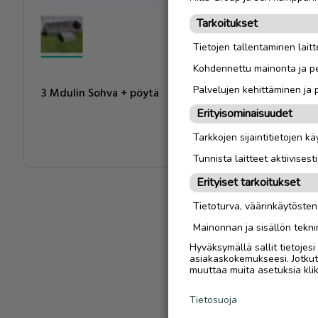
Tarkoitukset
Tietojen tallentaminen laitte
Kohdennettu mainonta ja pe
Palvelujen kehittäminen ja
3 Mdulin Sohva + pöytä
Erityisominaisuudet
Tarkkojen sijaintitietojen k
Tunnista laitteet aktiivisest
Erityiset tarkoitukset
Tietoturva, väärinkäytöste
Mainonnan ja sisällön tekni
Hyväksymällä sallit tietojes
asiakaskokemukseesi. Jotkut t
muuttaa muita asetuksia klik
Tietosuoja