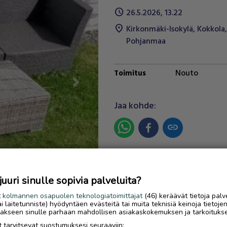
schedule
26.5.2026, 13.22
location_on
Kirkonmäki-Isokylä
,
Kokkola
,
Pohjanmaa
Nouto
Toimitus
Next
Jaa kohde:
link
Ilmoittaja:
Krister Vidjeskog
Katso ilmoittajan kaikki
uri sinulle sopivia palveluita?
ilmoitukset
(
6
)
t
kolmannen osapuolen teknologiatoimittajat
(46) keräävät tietoja palv
tai laitetunniste) hyödyntäen evästeitä tai muita teknisiä keinoja tietoje
OTA YHTEYTTÄ ILMOITTAJ
jotakseen sinulle parhaan mahdollisen asiakaskokemuksen ja tarkoituks
 tarvitsevat suostumuksesi seuraaviin: