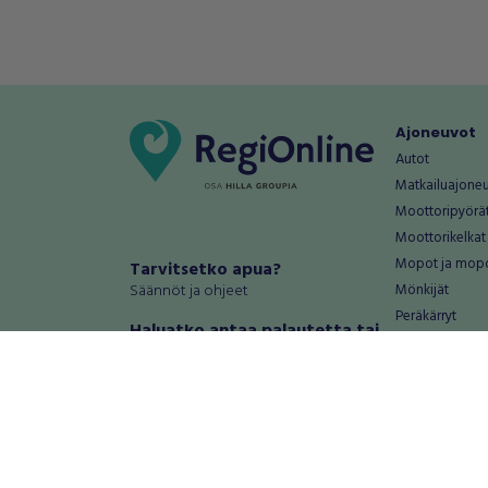
Ajoneuvot
Autot
Matkailuajone
Moottoripyörä
Moottorikelkat
Mopot ja mop
Tarvitsetko apua?
Säännöt ja ohjeet
Mönkijät
Peräkärryt
Haluatko antaa palautetta tai
Raskas kalusto
kehitysehdotuksia?
Veneet
Palautteet ja kehitysehdotukset
Vanteet ja renk
Mainosta RegiOnlinessa
Varaosat ja tar
Käyttöehdot
Palvelut
Tietosuoja-asetukset
Antiikki ja