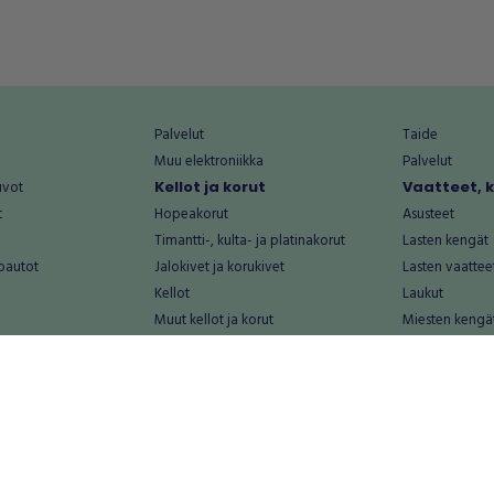
Palvelut
Taide
Muu elektroniikka
Palvelut
uvot
Kellot ja korut
Vaatteet, 
t
Hopeakorut
Asusteet
Timantti-, kulta- ja platinakorut
Lasten kengät
oautot
Jalokivet ja korukivet
Lasten vaattee
Kellot
Laukut
Muut kellot ja korut
Miesten kengä
Palvelut
Miesten vaatte
Koti ja asuminen
Naisten kengä
aat
Huonekalut ja säilytys
Naisten vaatte
vikkeet
Keittiötarvikkeet ja astiat
Nuorten kengä
Kodinkoneet ja tarvikkeet
Nuorten vaatt
 vanhat esineet
Kotitoimisto
Palvelut