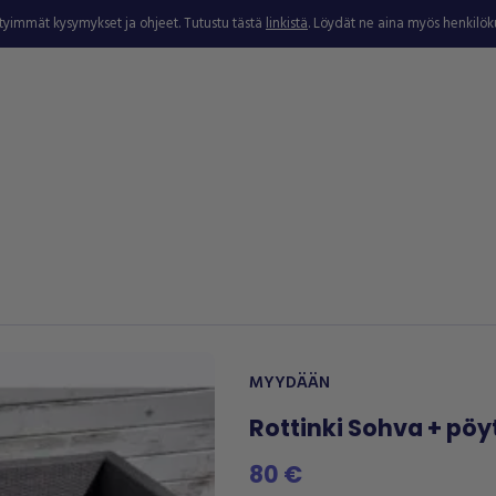
ytyimmät kysymykset ja ohjeet. Tutustu tästä
linkistä
. Löydät ne aina myös henkilö
MYYDÄÄN
Rottinki Sohva + pöy
80 €