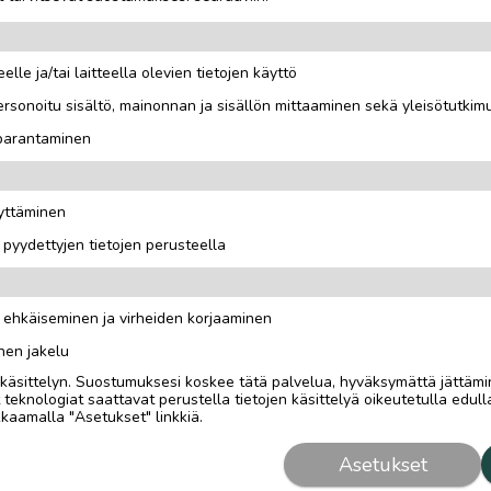
elle ja/tai laitteella olevien tietojen käyttö
rsonoitu sisältö, mainonnan ja sisällön mittaaminen sekä yleisötutkim
 parantaminen
äyttäminen
i pyydettyjen tietojen perusteella
n ehkäiseminen ja virheiden korjaaminen
nen jakelu
i käsittelyn. Suostumuksesi koskee tätä palvelua, hyväksymättä jättämi
eknologiat saattavat perustella tietojen käsittelyä oikeutetulla edulla
kaamalla "Asetukset" linkkiä.
Asetukset