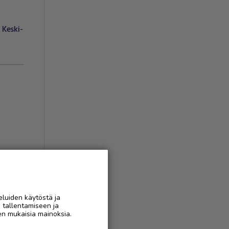
Keski-
eluiden käytöstä ja
n tallentamiseen ja
AAN
en mukaisia mainoksia.