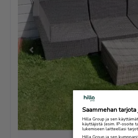
Previous
Saammehan tarjota ju
Hilla Group ja sen käyttämä
käyttäjistä (esim. IP-osoite 
lukemiseen laitteellasi tar
Hilla Group ja sen kumppanit