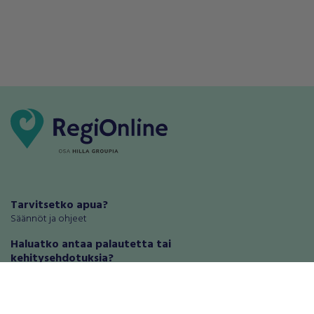
Tarvitsetko apua?
Säännöt ja ohjeet
Haluatko antaa palautetta tai
kehitysehdotuksia?
Palautteet ja kehitysehdotukset
Mainosta RegiOnlinessa