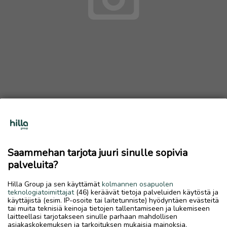
Rosterinen lääkekaappi
27 €
Saammehan tarjota juuri sinulle sopivia
3.8.2026, 11.08
favorite
palveluita?
location_on
Halkokari
,
Kokkola
,
Keski-Pohjanmaa
Hilla Group ja sen käyttämät
kolmannen osapuolen
Myydään
teknologiatoimittajat
(46) keräävät tietoja palveluiden käytöstä ja
käyttäjistä (esim. IP-osoite tai laitetunniste) hyödyntäen evästeitä
Koko 57 x 27 x 12 cm 4 hyllyä
tai muita teknisiä keinoja tietojen tallentamiseen ja lukemiseen
laitteellasi tarjotakseen sinulle parhaan mahdollisen
asiakaskokemuksen ja tarkoituksen mukaisia mainoksia.