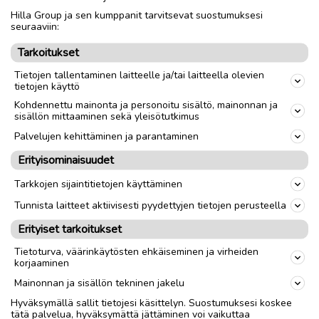
Hilla Group ja sen kumppanit tarvitsevat suostumuksesi
Nouto
Toimitus
seuraaviin:
Tarkoitukset
link
Tietojen tallentaminen laitteelle ja/tai laitteella olevien
tietojen käyttö
Ilmoittaja:
KJ KJ
Kohdennettu mainonta ja personoitu sisältö, mainonnan ja
sisällön mittaaminen sekä yleisötutkimus
Katso ilmoittajan kaikki ilmoitukset
(
7
)
Palvelujen kehittäminen ja parantaminen
OTA YHTEYTTÄ ILMOITTAJAAN
Erityisominaisuudet
Tarkkojen sijaintitietojen käyttäminen
Tunnista laitteet aktiivisesti pyydettyjen tietojen perusteella
Erityiset tarkoitukset
Tietoturva, väärinkäytösten ehkäiseminen ja virheiden
korjaaminen
Mainonnan ja sisällön tekninen jakelu
Hyväksymällä sallit tietojesi käsittelyn. Suostumuksesi koskee
tätä palvelua, hyväksymättä jättäminen voi vaikuttaa