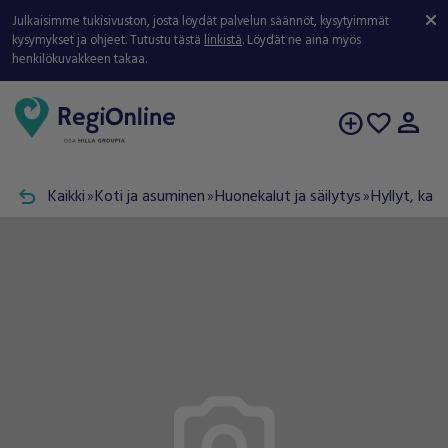
Julkaisimme tukisivuston, josta löydät palvelun säännöt, kysytyimmät
kysymykset ja ohjeet. Tutustu tästä
linkistä
. Löydät ne aina myös
henkilökuvakkeen takaa.
person
add_circle
favorite
undo
Kaikki
Koti ja asuminen
Huonekalut ja säilytys
Hyllyt, kaap
double_arrow
double_arrow
double_arrow