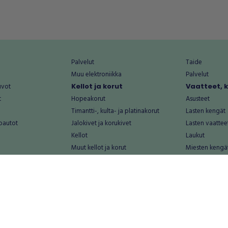
Palvelut
Taide
Muu elektroniikka
Palvelut
uvot
Kellot ja korut
Vaatteet, 
t
Hopeakorut
Asusteet
Timantti-, kulta- ja platinakorut
Lasten kengät
oautot
Jalokivet ja korukivet
Lasten vaattee
Kellot
Laukut
Muut kellot ja korut
Miesten kengä
Palvelut
Miesten vaatte
Koti ja asuminen
Naisten kengä
aat
Huonekalut ja säilytys
Naisten vaatte
vikkeet
Keittiötarvikkeet ja astiat
Nuorten kengä
Kodinkoneet ja tarvikkeet
Nuorten vaatt
 vanhat esineet
Kotitoimisto
Palvelut