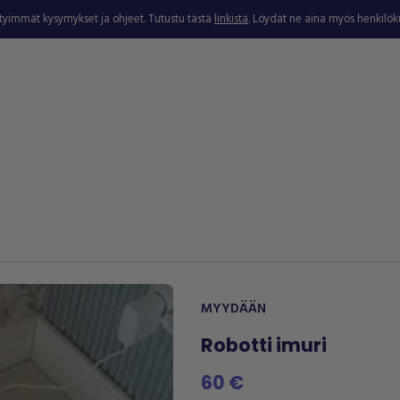
ytyimmät kysymykset ja ohjeet. Tutustu tästä
linkistä
. Löydät ne aina myös henkilö
MYYDÄÄN
Robotti imuri
60 €