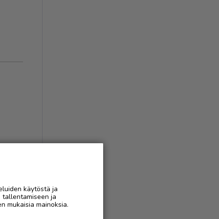
eluiden käytöstä ja
n tallentamiseen ja
AAN
en mukaisia mainoksia.