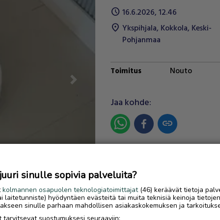
schedule
16.6.2026, 12.46
location_on
Ykspihjala
,
Kokkola
,
Keski-
Pohjanmaa
Nouto
Toimitus
Next
Jaa kohde:
link
Ilmoittaja:
Jenni Mild
Katso ilmoittajan kaikki
uri sinulle sopivia palveluita?
ilmoitukset
(
2
)
t
kolmannen osapuolen teknologiatoimittajat
(46) keräävät tietoja palv
tai laitetunniste) hyödyntäen evästeitä tai muita teknisiä keinoja tietoje
OTA YHTEYTTÄ ILMOITTAJ
jotakseen sinulle parhaan mahdollisen asiakaskokemuksen ja tarkoituks
 tarvitsevat suostumuksesi seuraaviin: