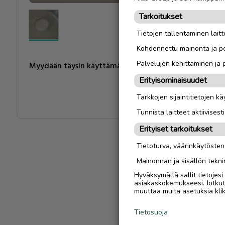
Tarkoitukset
Tietojen tallentaminen laitte
Kohdennettu mainonta ja pe
Palvelujen kehittäminen ja
Myydään täysin käyttämättömäksi jäänyt robotti imuri.
Erityisominaisuudet
Tarkkojen sijaintitietojen k
Tunnista laitteet aktiivisest
Erityiset tarkoitukset
Tietoturva, väärinkäytöste
Mainonnan ja sisällön tekni
Hyväksymällä sallit tietojes
asiakaskokemukseesi. Jotkut t
muuttaa muita asetuksia klik
Tietosuoja