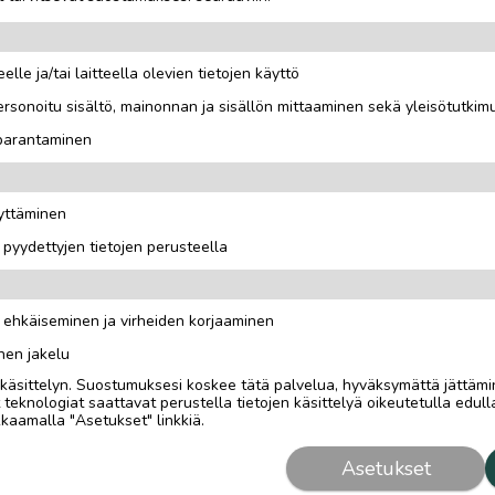
elle ja/tai laitteella olevien tietojen käyttö
rsonoitu sisältö, mainonnan ja sisällön mittaaminen sekä yleisötutkim
 parantaminen
 Toimii!
äyttäminen
i pyydettyjen tietojen perusteella
n ehkäiseminen ja virheiden korjaaminen
nen jakelu
i käsittelyn. Suostumuksesi koskee tätä palvelua, hyväksymättä jättämi
eknologiat saattavat perustella tietojen käsittelyä oikeutetulla edulla
kaamalla "Asetukset" linkkiä.
Asetukset