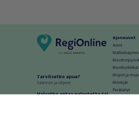
Ajoneuvot
Autot
Matkailuajone
Moottoripyörä
Moottorikelkat
Mopot ja mop
Tarvitsetko apua?
Säännöt ja ohjeet
Mönkijät
Peräkärryt
Haluatko antaa palautetta tai
Raskas kalusto
kehitysehdotuksia?
Veneet
Palautteet ja kehitysehdotukset
Vanteet ja renk
Mainosta RegiOnlinessa
Varaosat ja tar
Käyttöehdot
Palvelut
Tietosuoja-asetukset
Antiikki ja