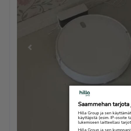
Previous
Saammehan tarjota ju
Hilla Group ja sen käyttämä
käyttäjistä (esim. IP-osoite 
lukemiseen laitteellasi tar
Hilla Group ja sen kumppanit