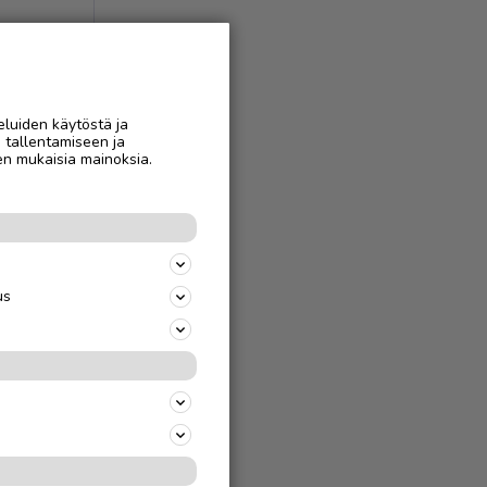
eluiden käytöstä ja
n tallentamiseen ja
en mukaisia mainoksia.
us