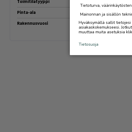
Toimitilatyyppi
Liiketila
Tietoturva, väärinkäytöste
Pinta-ala
138
m²
Mainonnan ja sisällön tekni
Hyväksymällä sallit tietojes
Rakennusvuosi
54
asiakaskokemukseesi. Jotkut t
muuttaa muita asetuksia klik
Tietosuoja