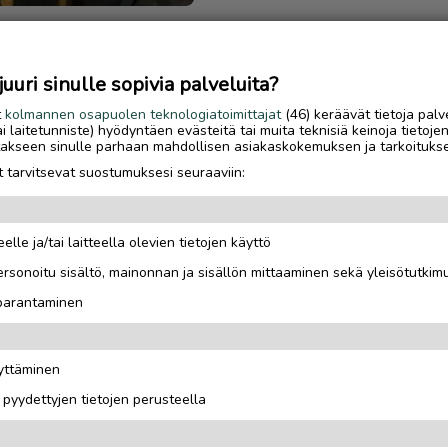
uri sinulle sopivia palveluita?
t
kolmannen osapuolen teknologiatoimittajat
(46) keräävät tietoja palv
ta 90m2. Kaikki pinnat
tai laitetunniste) hyödyntäen evästeitä tai muita teknisiä keinoja tietoje
jotakseen sinulle parhaan mahdollisen asiakaskokemuksen ja tarkoituks
a Nyt 1200 € / kk. Myös
 tarvitsevat suostumuksesi seuraaviin:
ttamalla lisätietoja / Kaj.
kkitilaa heti oven
elle ja/tai laitteella olevien tietojen käyttö
teitä/kalusteita jos
rsonoitu sisältö, mainonnan ja sisällön mittaaminen sekä yleisötutkim
an työhön.
 parantaminen
äyttäminen
i pyydettyjen tietojen perusteella