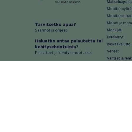
Matkailuajone
Moottoripyörä
Moottorikelkat
Mopot ja mop
Tarvitsetko apua?
Säännöt ja ohjeet
Mönkijät
Peräkärryt
Haluatko antaa palautetta tai
Raskas kalusto
kehitysehdotuksia?
Veneet
Palautteet ja kehitysehdotukset
Vanteet ja renk
Mainosta RegiOnlinessa
Varaosat ja tar
Käyttöehdot
Palvelut
Tietosuoja-asetukset
Antiikki ja
Tietoa Turvamaksu -palvelusta
Antiikkiesineet
Antiikkihuonek
Vanhat esineet
Vanhat huonek
Palvelut
Asunnot ja 
Asunnot