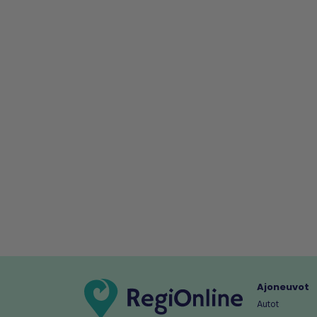
Ajoneuvot
Autot