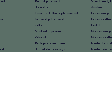
uvot
Kellot ja korut
Vaatteet, 
t
Hopeakorut
Asusteet
Timantti-, kulta- ja platinakorut
Lasten kengät
oautot
Jalokivet ja korukivet
Lasten vaattee
Kellot
Laukut
Muut kellot ja korut
Miesten kengä
Palvelut
Miesten vaatte
Koti ja asuminen
Naisten kengä
aat
Huonekalut ja säilytys
Naisten vaatte
vikkeet
Keittiötarvikkeet ja astiat
Nuorten kengä
Kodinkoneet ja tarvikkeet
Nuorten vaatt
 vanhat esineet
Kotitoimisto
Palvelut
Kylpyhuone ja sauna
Vapaa-aika
alut
Lasten tarvikkeet ja lelut
Airsoft
Luonnonvaraiset tuotteet
Askartelu ja kä
alut
Piha ja puutarha
Eläintarvikkeet
Sisustaminen ja design
Kirjat ja lehdet
tontit
Muu koti ja asuminen
Leffat
Palvelut
Metsästys ja ka