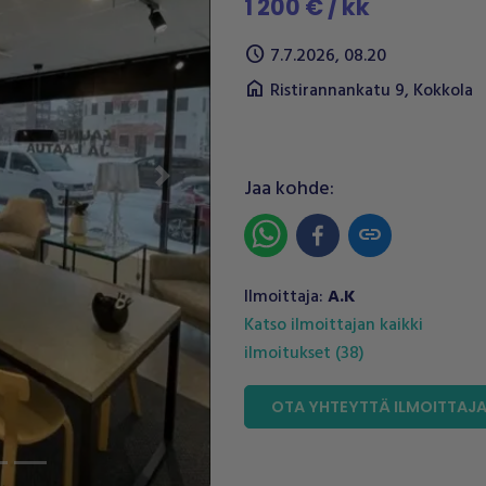
1 200 € / kk
schedule
7.7.2026, 08.20
home
Ristirannankatu 9
,
Kokkola
Jaa kohde:
Next
link
Ilmoittaja:
A.K
Katso ilmoittajan kaikki
ilmoitukset
(
38
)
OTA YHTEYTTÄ ILMOITTAJ