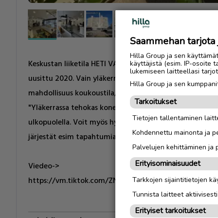
Saammehan tarjota ju
Hilla Group ja sen käyttämä
Keskustan liiketila HETI VAPAA yläkerta 48m2 ja alaker
käyttäjistä (esim. IP-osoite 
lukemiseen laitteellasi tar
uusittu 2020. Vain yläkerrassa on wc. Lisätiedot /vuokr
Hilla Group ja sen kumppanit
mahdollisuus koukoustila/muu tapahtuma järjestelyt. Soi
Tarkoitukset
"Yläkerrassa tehokas koneellinen viilennyys" Asiakas par
Tietojen tallentaminen laitte
ulkopuolella. Voit myös hyödyntää olemassaolevia työpis
Kohdennettu mainonta ja pe
järjestät esim tapahtumia tms. Erittäin hyvä tila luova
Palvelujen kehittäminen ja
Erityisominaisuudet
Viedeo->
https://vm.tiktok.com/ZNd98eXbm/
Tarkkojen sijaintitietojen k
Tunnista laitteet aktiivisest
Erityiset tarkoitukset