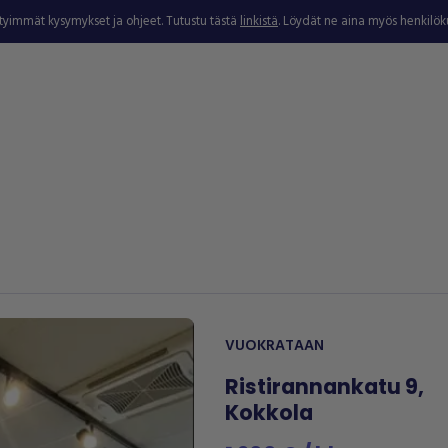
ytyimmät kysymykset ja ohjeet. Tutustu tästä
linkistä
. Löydät ne aina myös henkilö
VUOKRATAAN
Ristirannankatu 9,
Kokkola