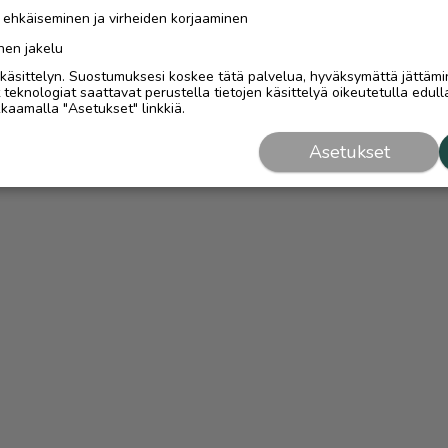
n ehkäiseminen ja virheiden korjaaminen
nen jakelu
i käsittelyn. Suostumuksesi koskee tätä palvelua, hyväksymättä jättämi
eknologiat saattavat perustella tietojen käsittelyä oikeutetulla edulla
kaamalla "Asetukset" linkkiä.
Asetukset