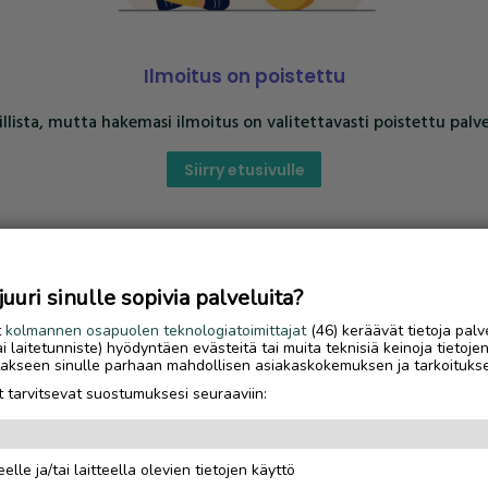
Ilmoitus on poistettu
llista, mutta hakemasi ilmoitus on valitettavasti poistettu palve
Siirry etusivulle
uri sinulle sopivia palveluita?
t
kolmannen osapuolen teknologiatoimittajat
(46) keräävät tietoja palv
tai laitetunniste) hyödyntäen evästeitä tai muita teknisiä keinoja tietoje
jotakseen sinulle parhaan mahdollisen asiakaskokemuksen ja tarkoituks
 tarvitsevat suostumuksesi seuraaviin:
elle ja/tai laitteella olevien tietojen käyttö