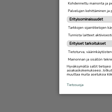
Kohdennettu mainonta ja pe
Palvelujen kehittäminen ja
Erityisominaisuudet
Tarkkojen sijaintitietojen k
Tunnista laitteet aktiivisest
Erityiset tarkoitukset
Tietoturva, väärinkäytöste
Mainonnan ja sisällön tekni
Hyväksymällä sallit tietojes
asiakaskokemukseesi. Jotkut t
muuttaa muita asetuksia klik
Tietosuoja