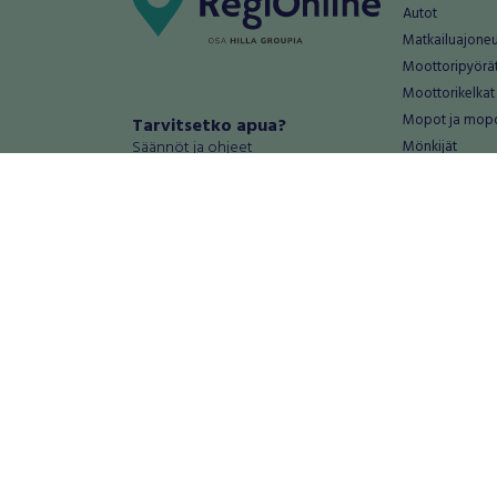
Autot
Matkailuajone
Moottoripyörä
Moottorikelkat
Mopot ja mop
Tarvitsetko apua?
Säännöt ja ohjeet
Mönkijät
Peräkärryt
Haluatko antaa palautetta tai
Raskas kalusto
kehitysehdotuksia?
Veneet
Palautteet ja kehitysehdotukset
Vanteet ja renk
Mainosta RegiOnlinessa
Varaosat ja tar
Käyttöehdot
Palvelut
Tietosuoja-asetukset
Antiikki ja
Tietoa Turvamaksu -palvelusta
Antiikkiesineet
Antiikkihuonek
Vanhat esineet
Vanhat huonek
Palvelut
Asunnot ja 