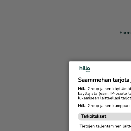
Harmi
Saammehan tarjota ju
Hilla Group ja sen käyttämä
käyttäjistä (esim. IP-osoite 
lukemiseen laitteellasi tar
Hilla Group ja sen kumppanit
Tarkoitukset
Tietojen tallentaminen laitte