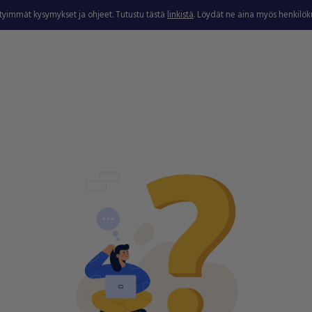
ytyimmät kysymykset ja ohjeet. Tutustu tästä
linkistä
. Löydät ne aina myös henkilö