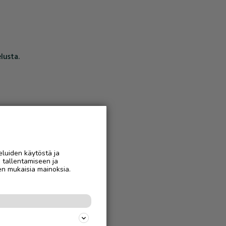
lusta.
eluiden käytöstä ja
n tallentamiseen ja
en mukaisia mainoksia.