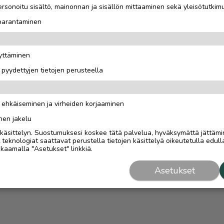
rsonoitu sisältö, mainonnan ja sisällön mittaaminen sekä yleisötutkim
 parantaminen
äyttäminen
i pyydettyjen tietojen perusteella
n ehkäiseminen ja virheiden korjaaminen
nen jakelu
i käsittelyn. Suostumuksesi koskee tätä palvelua, hyväksymättä jättämi
eknologiat saattavat perustella tietojen käsittelyä oikeutetulla edulla
kaamalla "Asetukset" linkkiä.
Asetukset