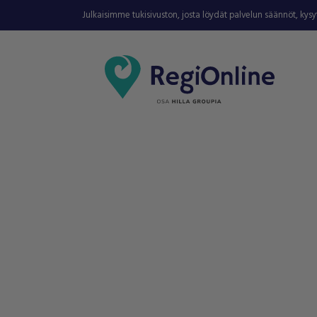
Julkaisimme tukisivuston, josta löydät palvelun säännöt, kys