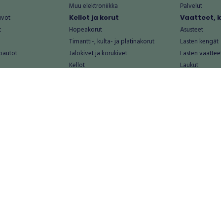
Muu elektroniikka
Palvelut
uvot
Kellot ja korut
Vaatteet, 
t
Hopeakorut
Asusteet
Timantti-, kulta- ja platinakorut
Lasten kengät
oautot
Jalokivet ja korukivet
Lasten vaattee
Kellot
Laukut
Muut kellot ja korut
Miesten kengä
Palvelut
Miesten vaatte
Koti ja asuminen
Naisten kengä
aat
Huonekalut ja säilytys
Naisten vaatte
vikkeet
Keittiötarvikkeet ja astiat
Nuorten kengä
Kodinkoneet ja tarvikkeet
Nuorten vaatt
 vanhat esineet
Kotitoimisto
Palvelut
Kylpyhuone ja sauna
Vapaa-aika
alut
Lasten tarvikkeet ja lelut
Airsoft
Luonnonvaraiset tuotteet
Askartelu ja kä
alut
Piha ja puutarha
Eläintarvikkeet
Sisustaminen ja design
Kirjat ja lehdet
tontit
Muu koti ja asuminen
Leffat