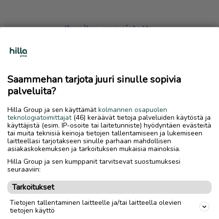
Ilmoitus on poistettu
Harmillista, mutta hakemasi ilmoitus on valitettavasti
poistettu palvelusta.
Saammehan tarjota juuri sinulle sopivia
Siirry etusivulle
palveluita?
Hilla Group ja sen käyttämät
kolmannen osapuolen
teknologiatoimittajat
(46) keräävät tietoja palveluiden käytöstä ja
käyttäjistä (esim. IP-osoite tai laitetunniste) hyödyntäen evästeitä
tai muita teknisiä keinoja tietojen tallentamiseen ja lukemiseen
laitteellasi tarjotakseen sinulle parhaan mahdollisen
asiakaskokemuksen ja tarkoituksen mukaisia mainoksia.
Hilla Group ja sen kumppanit tarvitsevat suostumuksesi
seuraaviin:
Tarkoitukset
Tietojen tallentaminen laitteelle ja/tai laitteella olevien
tietojen käyttö