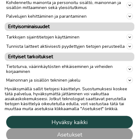
Kohdennettu mainonta ja personoitu sisältö, mainonnan ja
sisällön mittaaminen sekä yleisötutkimus
Palvelujen kehittäminen ja parantaminen
Erityisominaisuudet
Tarkkojen sijaintitietojen käyttäminen
Tunnista laitteet aktiivisesti pyydettyjen tietojen perusteella
Erityiset tarkoitukset
Tietoturva, väärinkäytösten ehkäiseminen ja virheiden
korjaaminen
Mainonnan ja sisällön tekninen jakelu
Hyväksymällä sallit tietojesi käsittelyn. Suostumuksesi koskee
tätä palvelua, hyväksymättä jättäminen voi vaikuttaa
asiakaskokemukseesi. Jotkut teknologiat saattavat perustella
tietojen käsittelyä oikeutetulla edulla, voit vastustaa tätä tai
muuttaa muita asetuksia klikkaamalla "Asetukset" linkkiä.
Hyväksy kaikki
Asetukset