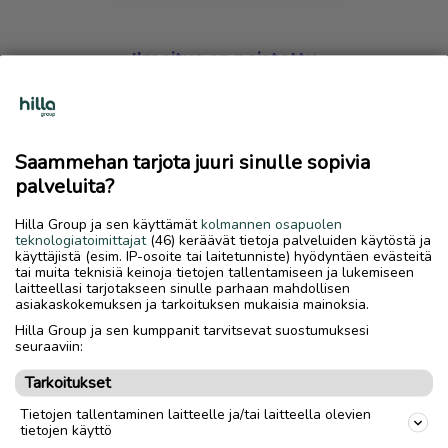
Ilmoitus on poistettu
Harmillista, mutta hakemasi ilmoitus on valitettavasti
poistettu palvelusta.
Saammehan tarjota juuri sinulle sopivia
Siirry etusivulle
palveluita?
Hilla Group ja sen käyttämät
kolmannen osapuolen
teknologiatoimittajat
(46) keräävät tietoja palveluiden käytöstä ja
käyttäjistä (esim. IP-osoite tai laitetunniste) hyödyntäen evästeitä
tai muita teknisiä keinoja tietojen tallentamiseen ja lukemiseen
laitteellasi tarjotakseen sinulle parhaan mahdollisen
asiakaskokemuksen ja tarkoituksen mukaisia mainoksia.
Hilla Group ja sen kumppanit tarvitsevat suostumuksesi
seuraaviin:
Tarkoitukset
Tietojen tallentaminen laitteelle ja/tai laitteella olevien
tietojen käyttö