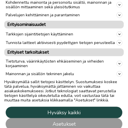
Kohdennettu mainonta ja personoitu sisältö, mainonnan ja
sisällön mittaaminen sekä yleisötutkimus
Palvelujen kehittäminen ja parantaminen
Erityisominaisuudet
Tarkkojen sijaintitietojen käyttäminen
Tunnista laitteet aktiivisesti pyydettyjen tietojen perusteella
Erityiset tarkoitukset
Tietoturva, väärinkäytösten ehkäiseminen ja virheiden
korjaaminen
Mainonnan ja sisällön tekninen jakelu
Hyväksymällä sallit tietojesi käsittelyn. Suostumuksesi koskee
tätä palvelua, hyväksymättä jättäminen voi vaikuttaa
asiakaskokemukseesi. Jotkut teknologiat saattavat perustella
tietojen käsittelyä oikeutetulla edulla, voit vastustaa tätä tai
muuttaa muita asetuksia klikkaamalla "Asetukset" linkkiä.
Hyväksy kaikki
Asetukset