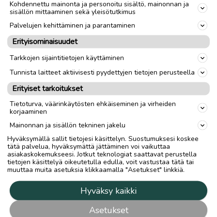
Kohdennettu mainonta ja personoitu sisältö, mainonnan ja
sisällön mittaaminen sekä yleisötutkimus
Palvelujen kehittäminen ja parantaminen
Erityisominaisuudet
Tarkkojen sijaintitietojen käyttäminen
Tunnista laitteet aktiivisesti pyydettyjen tietojen perusteella
Erityiset tarkoitukset
Tietoturva, väärinkäytösten ehkäiseminen ja virheiden
korjaaminen
Mainonnan ja sisällön tekninen jakelu
Hyväksymällä sallit tietojesi käsittelyn. Suostumuksesi koskee
tätä palvelua, hyväksymättä jättäminen voi vaikuttaa
asiakaskokemukseesi. Jotkut teknologiat saattavat perustella
tietojen käsittelyä oikeutetulla edulla, voit vastustaa tätä tai
muuttaa muita asetuksia klikkaamalla "Asetukset" linkkiä.
Hyväksy kaikki
Asetukset