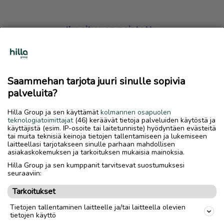
Ilmoitus on poistettu
Harmillista, mutta hakemasi ilmoitus on valitettavasti
poistettu palvelusta.
Saammehan tarjota juuri sinulle sopivia
Siirry etusivulle
palveluita?
Hilla Group ja sen käyttämät
kolmannen osapuolen
teknologiatoimittajat
(46) keräävät tietoja palveluiden käytöstä ja
käyttäjistä (esim. IP-osoite tai laitetunniste) hyödyntäen evästeitä
tai muita teknisiä keinoja tietojen tallentamiseen ja lukemiseen
laitteellasi tarjotakseen sinulle parhaan mahdollisen
asiakaskokemuksen ja tarkoituksen mukaisia mainoksia.
Hilla Group ja sen kumppanit tarvitsevat suostumuksesi
seuraaviin:
Tarkoitukset
Tietojen tallentaminen laitteelle ja/tai laitteella olevien
tietojen käyttö