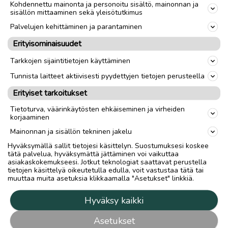
Kohdennettu mainonta ja personoitu sisältö, mainonnan ja
sisällön mittaaminen sekä yleisötutkimus
Palvelujen kehittäminen ja parantaminen
Erityisominaisuudet
Tarkkojen sijaintitietojen käyttäminen
Tunnista laitteet aktiivisesti pyydettyjen tietojen perusteella
Erityiset tarkoitukset
Tietoturva, väärinkäytösten ehkäiseminen ja virheiden
korjaaminen
Mainonnan ja sisällön tekninen jakelu
Hyväksymällä sallit tietojesi käsittelyn. Suostumuksesi koskee
tätä palvelua, hyväksymättä jättäminen voi vaikuttaa
asiakaskokemukseesi. Jotkut teknologiat saattavat perustella
tietojen käsittelyä oikeutetulla edulla, voit vastustaa tätä tai
muuttaa muita asetuksia klikkaamalla "Asetukset" linkkiä.
Hyväksy kaikki
Asetukset