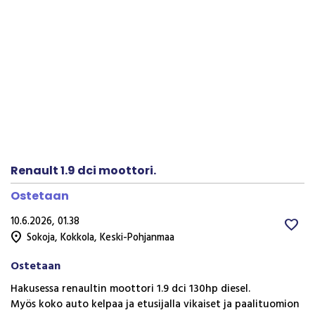
Previous
Next
Renault 1.9 dci moottori.
Ostetaan
10.6.2026, 01.38
favorite
location_on
Sokoja
,
Kokkola
,
Keski-Pohjanmaa
Ostetaan
Hakusessa renaultin moottori 1.9 dci 130hp diesel.
Myös koko auto kelpaa ja etusijalla vikaiset ja paalituomion