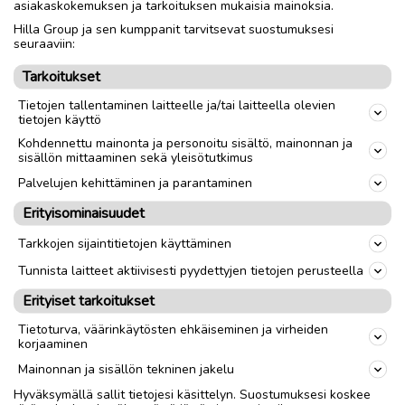
asiakaskokemuksen ja tarkoituksen mukaisia mainoksia.
Hilla Group ja sen kumppanit tarvitsevat suostumuksesi
Nouto
Toimitus
seuraaviin:
Tarkoitukset
link
Tietojen tallentaminen laitteelle ja/tai laitteella olevien
tietojen käyttö
Kohdennettu mainonta ja personoitu sisältö, mainonnan ja
Ilmoittaja:
Nina Karhu
sisällön mittaaminen sekä yleisötutkimus
Katso ilmoittajan kaikki ilmoitukset
(
1
)
Palvelujen kehittäminen ja parantaminen
Erityisominaisuudet
OTA YHTEYTTÄ ILMOITTAJAAN
Tarkkojen sijaintitietojen käyttäminen
Tunnista laitteet aktiivisesti pyydettyjen tietojen perusteella
Erityiset tarkoitukset
Tietoturva, väärinkäytösten ehkäiseminen ja virheiden
korjaaminen
Mainonnan ja sisällön tekninen jakelu
Hyväksymällä sallit tietojesi käsittelyn. Suostumuksesi koskee