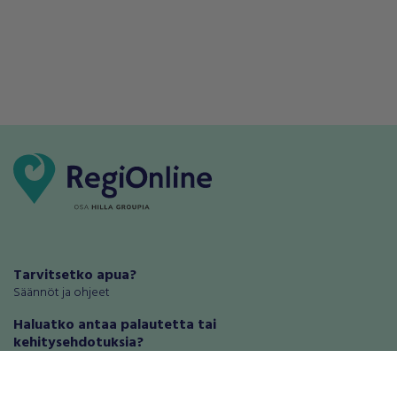
Tarvitsetko apua?
Säännöt ja ohjeet
Haluatko antaa palautetta tai
kehitysehdotuksia?
Palautteet ja kehitysehdotukset
Mainosta RegiOnlinessa