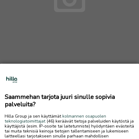
Rebounder
Ostetaan
Saammehan tarjota juuri sinulle sopivia
27.5.2026, 18.16
favorite
palveluita?
location_on
Rytimäki
,
Kokkola
,
Keski-Pohjanmaa
Hilla Group ja sen käyttämät
kolmannen osapuolen
Ostetaan
teknologiatoimittajat
(46) keräävät tietoja palveluiden käytöstä ja
käyttäjistä (esim. IP-osoite tai laitetunniste) hyödyntäen evästeitä
Ostetaan hyvässä kunnossa oleva laadukas rebounder.
tai muita teknisiä keinoja tietojen tallentamiseen ja lukemiseen
Kaltevuutta tulee pystyä säätämään. Tarjoa ⚽
laitteellasi tarjotakseen sinulle parhaan mahdollisen