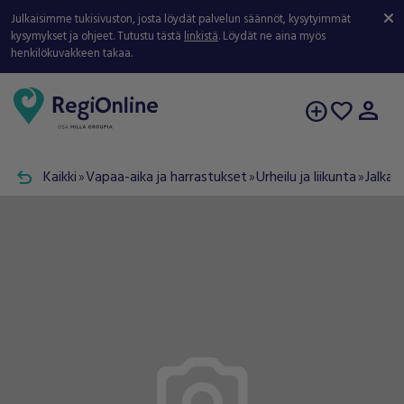
Julkaisimme tukisivuston, josta löydät palvelun säännöt, kysytyimmät
kysymykset ja ohjeet. Tutustu tästä
linkistä
. Löydät ne aina myös
henkilökuvakkeen takaa.
person
add_circle
favorite
undo
Kaikki
Vapaa-aika ja harrastukset
Urheilu ja liikunta
Jalkap
double_arrow
double_arrow
double_arrow