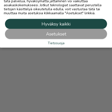
tätä palvelua, hyväksymättä jättäminen voi vaikuttaa
asiakaskokemukseesi. Jotkut teknologiat saattavat perustella
tietojen käsittelyä oikeutetulla edulla, voit vastustaa tätä tai
muuttaa muita asetuksia klikkaamalla "Asetukset" linkkiä.
Hyväksy kaikki
Asetukset
Tietosuoja