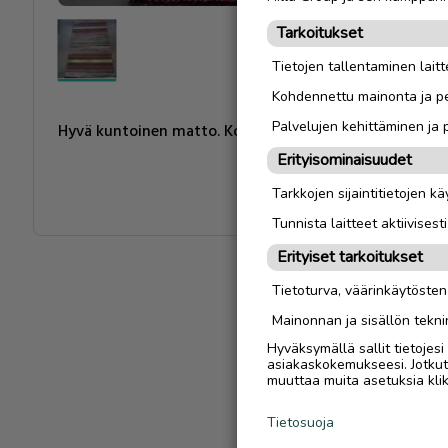
Tarkoitukset
Tietojen tallentaminen laitte
Kohdennettu mainonta ja pe
Palvelujen kehittäminen ja
Hyvä kuntoinen matto. Koko 285x75. Pesunjäljeltä ollut 
Erityisominaisuudet
Tarkkojen sijaintitietojen k
Tunnista laitteet aktiivisest
Erityiset tarkoitukset
Tietoturva, väärinkäytöste
Mainonnan ja sisällön tekni
Hyväksymällä sallit tietojes
asiakaskokemukseesi. Jotkut t
muuttaa muita asetuksia klik
Tietosuoja