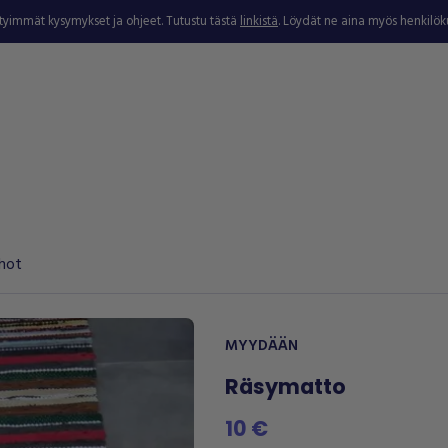
ytyimmät kysymykset ja ohjeet. Tutustu tästä
linkistä
. Löydät ne aina myös henkilö
hot
MYYDÄÄN
Räsymatto
10 €