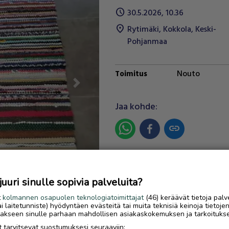
schedule
30.5.2026, 10.36
location_on
Rytimäki
,
Kokkola
,
Keski-
Pohjanmaa
Nouto
Toimitus
Next
Jaa kohde:
link
Ilmoittaja:
Eila Junkala
Katso ilmoittajan kaikki
uri sinulle sopivia palveluita?
ilmoitukset
(
4
)
t
kolmannen osapuolen teknologiatoimittajat
(46) keräävät tietoja palv
tai laitetunniste) hyödyntäen evästeitä tai muita teknisiä keinoja tietoje
OTA YHTEYTTÄ ILMOITTAJ
jotakseen sinulle parhaan mahdollisen asiakaskokemuksen ja tarkoituks
 tarvitsevat suostumuksesi seuraaviin: