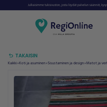
Julkaisimme tukisivuston, josta löydät palvelun säännöt, kys
undo
TAKAISIN
Kaikki
Koti ja asuminen
Sisustaminen ja design
Matot ja ver
double_arrow
double_arrow
double_arrow