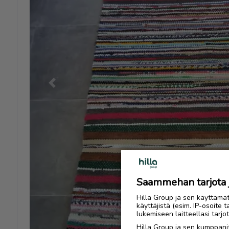
Previous
Saammehan tarjota ju
Hilla Group ja sen käyttämä
käyttäjistä (esim. IP-osoite 
lukemiseen laitteellasi tar
Hilla Group ja sen kumppanit