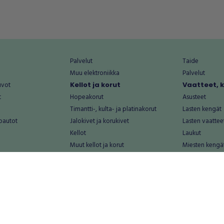
Palvelut
Taide
Muu elektroniikka
Palvelut
uvot
Kellot ja korut
Vaatteet, 
t
Hopeakorut
Asusteet
Timantti-, kulta- ja platinakorut
Lasten kengät
oautot
Jalokivet ja korukivet
Lasten vaattee
Kellot
Laukut
Muut kellot ja korut
Miesten kengä
Palvelut
Miesten vaatte
Koti ja asuminen
Naisten kengä
aat
Huonekalut ja säilytys
Naisten vaatte
vikkeet
Keittiötarvikkeet ja astiat
Nuorten kengä
Kodinkoneet ja tarvikkeet
Nuorten vaatt
 vanhat esineet
Kotitoimisto
Palvelut