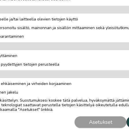
elle ja/tai laitteella olevien tietojen käyttö
rsonoitu sisältö, mainonnan ja sisällön mittaaminen sekä yleisötutkim
 parantaminen
varastossa.
äyttäminen
i pyydettyjen tietojen perusteella
n ehkäiseminen ja virheiden korjaaminen
nen jakelu
i käsittelyn. Suostumuksesi koskee tätä palvelua, hyväksymättä jättämi
eknologiat saattavat perustella tietojen käsittelyä oikeutetulla edulla
kaamalla "Asetukset" linkkiä.
Asetukset