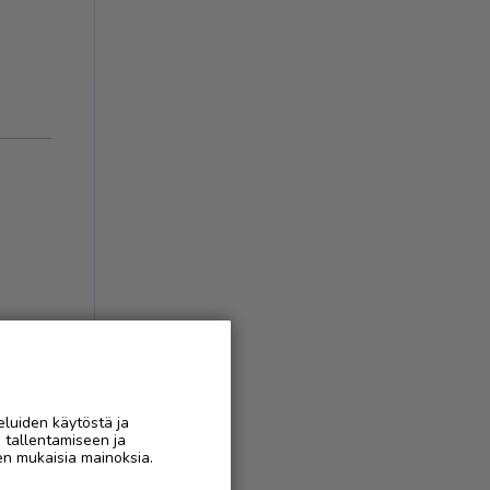
eluiden käytöstä ja
n tallentamiseen ja
AAN
en mukaisia mainoksia.