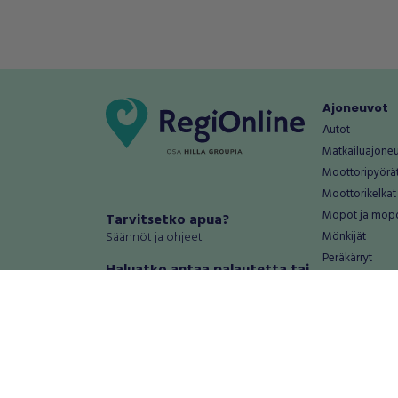
Ajoneuvot
Autot
Matkailuajone
Moottoripyörä
Moottorikelkat
Mopot ja mop
Tarvitsetko apua?
Säännöt ja ohjeet
Mönkijät
Peräkärryt
Haluatko antaa palautetta tai
Raskas kalusto
kehitysehdotuksia?
Veneet
Palautteet ja kehitysehdotukset
Vanteet ja renk
Mainosta RegiOnlinessa
Varaosat ja tar
Käyttöehdot
Palvelut
Tietosuoja-asetukset
Antiikki ja