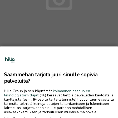
Rantatontti , mökki
Ostetaan
Saammehan tarjota juuri sinulle sopivia
palveluita?
28.5.2026, 12.44
favorite
location_on
Kokkola Keskus
,
Kokkola
,
Keski-Pohjanmaa
Hilla Group ja sen käyttämät
kolmannen osapuolen
teknologiatoimittajat
(46) keräävät tietoja palveluiden käytöstä ja
Ostetaan
käyttäjistä (esim. IP-osoite tai laitetunniste) hyödyntäen evästeitä
tai muita teknisiä keinoja tietojen tallentamiseen ja lukemiseen
Mökki tai rantatontti perhonjoen,isojärven aluelta
laitteellasi tarjotakseen sinulle parhaan mahdollisen
asiakaskokemuksen ja tarkoituksen mukaisia mainoksia.