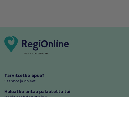
Tarvitsetko apua?
Säännöt ja ohjeet
Haluatko antaa palautetta tai
kehitysehdotuksia?
Palautteet ja kehitysehdotukset
Mainosta RegiOnlinessa
Käyttöehdot
Tietosuoja-asetukset