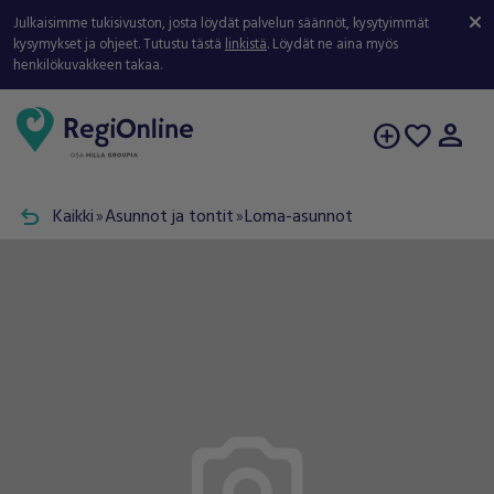
Julkaisimme tukisivuston, josta löydät palvelun säännöt, kysytyimmät
kysymykset ja ohjeet. Tutustu tästä
linkistä
. Löydät ne aina myös
henkilökuvakkeen takaa.
person
add_circle
favorite
undo
Kaikki
Asunnot ja tontit
Loma-asunnot
double_arrow
double_arrow