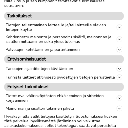
Hilla Group ja sen kumppanit tarvitsevat suostumuksesi
seuraaviin:
link
Tarkoitukset
Tietojen tallentaminen laitteelle ja/tai laitteella olevien
tietojen käyttö
Ilmoittaja:
Vesa-Matti Räisälä
Kohdennettu mainonta ja personoitu sisältö, mainonnan ja
Katso ilmoittajan kaikki ilmoitukset
(
1
)
sisällön mittaaminen sekä yleisötutkimus
Palvelujen kehittäminen ja parantaminen
OTA YHTEYTTÄ ILMOITTAJAAN
Erityisominaisuudet
Tarkkojen sijaintitietojen käyttäminen
Tunnista laitteet aktiivisesti pyydettyjen tietojen perusteella
Erityiset tarkoitukset
Tietoturva, väärinkäytösten ehkäiseminen ja virheiden
korjaaminen
Mainonnan ja sisällön tekninen jakelu
Hyväksymällä sallit tietojesi käsittelyn. Suostumuksesi koskee
tätä palvelua, hyväksymättä jättäminen voi vaikuttaa
asiakaskokemukseesi. Jotkut teknologiat saattavat perustella