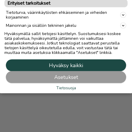
Erityiset tarkoitukset
OTA YHTEYTTÄ ILMOITTAJAAN
Tietoturva, väärinkäytösten ehkäiseminen ja virheiden
korjaaminen
Mainonnan ja sisällön tekninen jakelu
Hyväksymällä sallit tietojesi käsittelyn. Suostumuksesi koskee
tätä palvelua, hyväksymättä jättäminen voi vaikuttaa
asiakaskokemukseesi. Jotkut teknologiat saattavat perustella
tietojen käsittelyä oikeutetulla edulla, voit vastustaa tätä tai
muuttaa muita asetuksia klikkaamalla "Asetukset" linkkiä.
Hyväksy kaikki
Asetukset
Tietosuoja