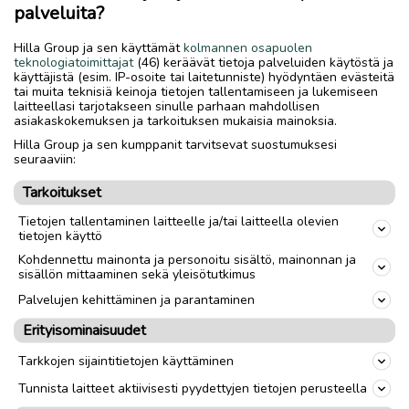
joku näppärä varmaan osais korjata. Pyörä on tilattu
palveluita?
muistaakseni vuonna 2014. Materiaalista en tiiä mikä on,
mut kuitenkin tästä saa hyvän pyörän.
Hilla Group ja sen käyttämät
kolmannen osapuolen
teknologiatoimittajat
(46) keräävät tietoja palveluiden käytöstä ja
käyttäjistä (esim. IP-osoite tai laitetunniste) hyödyntäen evästeitä
tai muita teknisiä keinoja tietojen tallentamiseen ja lukemiseen
Nouto
Toimitus
laitteellasi tarjotakseen sinulle parhaan mahdollisen
asiakaskokemuksen ja tarkoituksen mukaisia mainoksia.
Tuumakoko
28"
Hilla Group ja sen kumppanit tarvitsevat suostumuksesi
seuraaviin:
Materiaali
Alumiini
Tarkoitukset
Vuosimalli
2014
Tietojen tallentaminen laitteelle ja/tai laitteella olevien
tietojen käyttö
Sukupuoli
Naiset
Kohdennettu mainonta ja personoitu sisältö, mainonnan ja
Runkokoko
L
sisällön mittaaminen sekä yleisötutkimus
Palvelujen kehittäminen ja parantaminen
Erityisominaisuudet
link
Tarkkojen sijaintitietojen käyttäminen
Ilmoittaja:
Tytta91
Tunnista laitteet aktiivisesti pyydettyjen tietojen perusteella
Katso ilmoittajan kaikki ilmoitukset
(
1
)