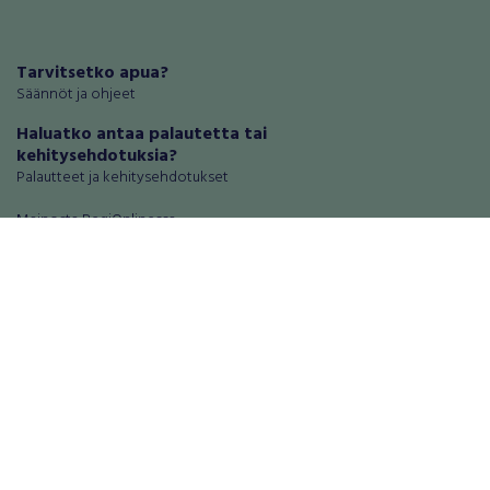
Tarvitsetko apua?
Säännöt ja ohjeet
Haluatko antaa palautetta tai
kehitysehdotuksia?
Palautteet ja kehitysehdotukset
Mainosta RegiOnlinessa
Käyttöehdot
Tietosuoja-asetukset
Tietoa Turvamaksu -palvelusta
Ajoneuvot
Asunnot
Autot
Autotallit ja varastot
Matkailuajoneuvot
Loma-asunnot
Moottoripyörät
Maa- ja metsätilat
Moottorikelkat
Toimitilat
Mopot ja mopoautot
Tontit
Mönkijät
Palvelut