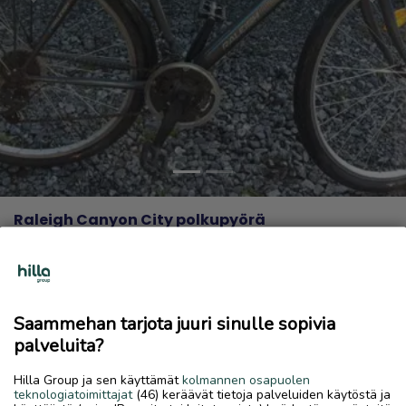
Previous
Next
Raleigh Canyon City polkupyörä
100 €
29.5.2026, 12.44
favorite
location_on
Sokoja
,
Kokkola
,
Keski-Pohjanmaa
Saammehan tarjota juuri sinulle sopivia
Myydään
palveluita?
Asiallisessa kunnossa oleva miestenpyörä edullisesti.
Hilla Group ja sen käyttämät
kolmannen osapuolen
teknologiatoimittajat
(46) keräävät tietoja palveluiden käytöstä ja