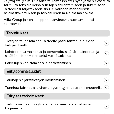
käyttäjistä (esim. IP-osoite tai laitetunniste) hyödyntäen evästeitä
tai muita teknisiä keinoja tietojen tallentamiseen ja lukemiseen
Nouto
Toimitus
laitteellasi tarjotakseen sinulle parhaan mahdollisen
asiakaskokemuksen ja tarkoituksen mukaisia mainoksia.
Tuumakoko
28"
Hilla Group ja sen kumppanit tarvitsevat suostumuksesi
seuraaviin:
Materiaali
Teräs
Tarkoitukset
Sukupuoli
Miehet
Tietojen tallentaminen laitteelle ja/tai laitteella olevien
tietojen käyttö
link
Kohdennettu mainonta ja personoitu sisältö, mainonnan ja
sisällön mittaaminen sekä yleisötutkimus
Palvelujen kehittäminen ja parantaminen
Ilmoittaja:
Hannu
Erityisominaisuudet
Katso ilmoittajan kaikki ilmoitukset
(
14
)
Tarkkojen sijaintitietojen käyttäminen
OTA YHTEYTTÄ ILMOITTAJAAN
Tunnista laitteet aktiivisesti pyydettyjen tietojen perusteella
Erityiset tarkoitukset
Tietoturva, väärinkäytösten ehkäiseminen ja virheiden
korjaaminen