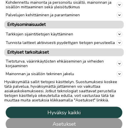
Kohdennettu mainonta ja personoitu sisältö, mainonnan ja
sisällön mittaaminen sekä yleisötutkimus
Palvelujen kehittäminen ja parantaminen
Erityisominaisuudet
Tarkkojen sijaintitietojen käyttäminen
Tunnista laitteet aktiivisesti pyydettyjen tietojen perusteella
Erityiset tarkoitukset
Tietoturva, väärinkäytösten ehkäiseminen ja virheiden
korjaaminen
Mainonnan ja sisällön tekninen jakelu
Hyväksymällä sallit tietojesi käsittelyn. Suostumuksesi koskee
tätä palvelua, hyväksymättä jättäminen voi vaikuttaa
asiakaskokemukseesi. Jotkut teknologiat saattavat perustella
tietojen käsittelyä oikeutetulla edulla, voit vastustaa tätä tai
muuttaa muita asetuksia klikkaamalla "Asetukset" linkkiä.
Hyväksy kaikki
Asetukset