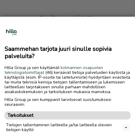
Ilmoitus on poistettu
Harmillista, mutta hakemasi ilmoitus on valitettavasti
poistettu palvelusta.
Saammehan tarjota juuri sinulle sopivia
Siirry etusivulle
palveluita?
Hilla Group ja sen käyttämät
kolmannen osapuolen
teknologiatoimittajat
(46) keräävät tietoja palveluiden käytöstä ja
käyttäjistä (esim. IP-osoite tai laitetunniste) hyödyntäen evästeitä
tai muita teknisiä keinoja tietojen tallentamiseen ja lukemiseen
laitteellasi tarjotakseen sinulle parhaan mahdollisen
asiakaskokemuksen ja tarkoituksen mukaisia mainoksia.
Hilla Group ja sen kumppanit tarvitsevat suostumuksesi
seuraaviin:
Tarkoitukset
Tietojen tallentaminen laitteelle ja/tai laitteella olevien
tietojen käyttö