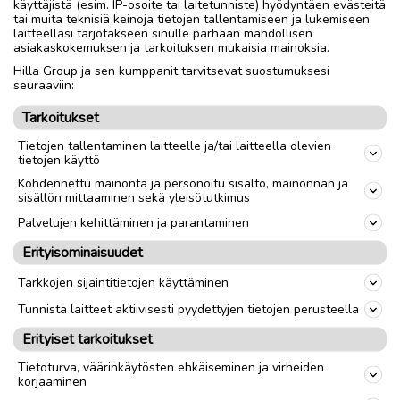
käyttäjistä (esim. IP-osoite tai laitetunniste) hyödyntäen evästeitä
tai muita teknisiä keinoja tietojen tallentamiseen ja lukemiseen
Yhteydenotot tekstiviestillä ja puhelut iltaisin.
laitteellasi tarjotakseen sinulle parhaan mahdollisen
Puh. 0503483753
asiakaskokemuksen ja tarkoituksen mukaisia mainoksia.
Hilla Group ja sen kumppanit tarvitsevat suostumuksesi
seuraaviin:
Toimitus lähialueelle
Toimitus
Tarkoitukset
Nouto
Tietojen tallentaminen laitteelle ja/tai laitteella olevien
tietojen käyttö
link
Kohdennettu mainonta ja personoitu sisältö, mainonnan ja
sisällön mittaaminen sekä yleisötutkimus
Palvelujen kehittäminen ja parantaminen
Ilmoittaja:
N. F.
Erityisominaisuudet
Katso ilmoittajan kaikki ilmoitukset
(
8
)
Tarkkojen sijaintitietojen käyttäminen
OTA YHTEYTTÄ ILMOITTAJAAN
Tunnista laitteet aktiivisesti pyydettyjen tietojen perusteella
Erityiset tarkoitukset
Tietoturva, väärinkäytösten ehkäiseminen ja virheiden
korjaaminen