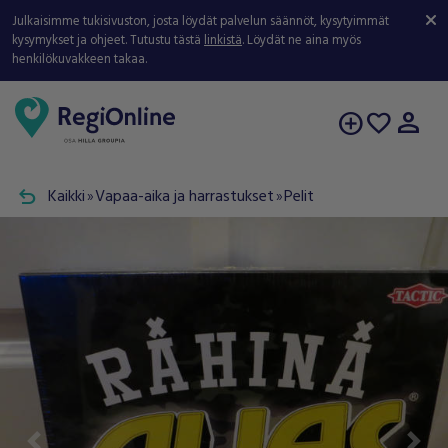
Julkaisimme tukisivuston, josta löydät palvelun säännöt, kysytyimmät
kysymykset ja ohjeet. Tutustu tästä
linkistä
. Löydät ne aina myös
henkilökuvakkeen takaa.
person
add_circle
favorite
undo
Kaikki
Vapaa-aika ja harrastukset
Pelit
double_arrow
double_arrow