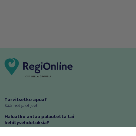
Tarvitsetko apua?
Säännöt ja ohjeet
Haluatko antaa palautetta tai
kehitysehdotuksia?
Palautteet ja kehitysehdotukset