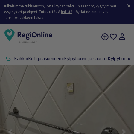
Julkaisimme tukisivuston, josta löydät palvelun säännöt, kysytyimmät
kysymykset ja ohjeet. Tutustu tästä
linkistä
. Löydät ne aina myös
henkilökuvakkeen takaa.
person
add_circle
favorite
undo
Kaikki
Koti ja asuminen
Kylpyhuone ja sauna
Kylpyhuonee
double_arrow
double_arrow
double_arrow