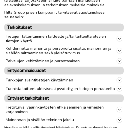
laitteellasi tarjotakseen sinulle parhaan mahdollisen
Vain nouto sopimuksen mukaan!
asiakaskokemuksen ja tarkoituksen mukaisia mainoksia.
Hilla Group ja sen kumppanit tarvitsevat suostumuksesi
seuraaviin:
Nouto
Toimitus
Tarkoitukset
Tietojen tallentaminen laitteelle ja/tai laitteella olevien
link
tietojen käyttö
Kohdennettu mainonta ja personoitu sisältö, mainonnan ja
sisällön mittaaminen sekä yleisötutkimus
Ilmoittaja:
AP
Katso ilmoittajan kaikki ilmoitukset
(
5
)
Palvelujen kehittäminen ja parantaminen
Erityisominaisuudet
OTA YHTEYTTÄ ILMOITTAJAAN
Tarkkojen sijaintitietojen käyttäminen
Tunnista laitteet aktiivisesti pyydettyjen tietojen perusteella
Erityiset tarkoitukset
Tietoturva, väärinkäytösten ehkäiseminen ja virheiden
korjaaminen
Mainonnan ja sisällön tekninen jakelu
Hyväksymällä sallit tietojesi käsittelyn. Suostumuksesi koskee