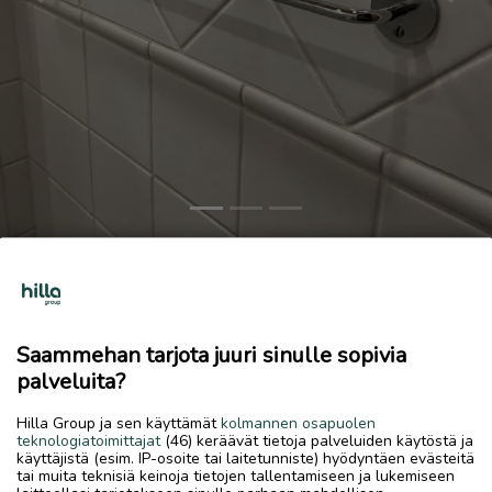
Previous
Next
Pyyhetanko
8 €
12.6.2026, 10.15
favorite
Saammehan tarjota juuri sinulle sopivia
location_on
Kokkola Keskus
,
Kokkola
,
Keski-Pohjanmaa
palveluita?
Myydään
Hilla Group ja sen käyttämät
kolmannen osapuolen
teknologiatoimittajat
(46) keräävät tietoja palveluiden käytöstä ja
Myydään pyyhetanko!
käyttäjistä (esim. IP-osoite tai laitetunniste) hyödyntäen evästeitä
tai muita teknisiä keinoja tietojen tallentamiseen ja lukemiseen