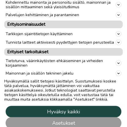
Kohdennettu mainonta ja personoitu sisältö, mainonnan ja
sisällön mittaaminen sekä yleisötutkimus
Palvelujen kehittäminen ja parantaminen
Erityisominaisuudet
Tarkkojen sijaintitietojen käyttäminen
Tunnista laitteet aktiivisesti pyydettyjen tietojen perusteella
Erityiset tarkoitukset
Tietoturva, väärinkäytösten ehkäiseminen ja virheiden
korjaaminen
Mainonnan ja sisällön tekninen jakelu
Hyväksymällä sallit tietojesi käsittelyn. Suostumuksesi koskee
tätä palvelua, hyväksymättä jättäminen voi vaikuttaa
asiakaskokemukseesi. Jotkut teknologiat saattavat perustella
tietojen käsittelyä oikeutetulla edulla, voit vastustaa tätä tai
muuttaa muita asetuksia klikkaamalla "Asetukset" linkkiä.
Hyväksy kaikki
Asetukset