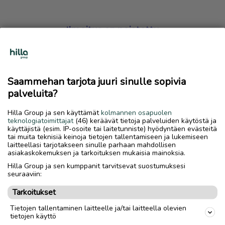
Ilmoitus on poistettu
Harmillista, mutta hakemasi ilmoitus on valitettavasti
poistettu palvelusta.
Saammehan tarjota juuri sinulle sopivia
Siirry etusivulle
palveluita?
Hilla Group ja sen käyttämät
kolmannen osapuolen
teknologiatoimittajat
(46) keräävät tietoja palveluiden käytöstä ja
käyttäjistä (esim. IP-osoite tai laitetunniste) hyödyntäen evästeitä
tai muita teknisiä keinoja tietojen tallentamiseen ja lukemiseen
laitteellasi tarjotakseen sinulle parhaan mahdollisen
asiakaskokemuksen ja tarkoituksen mukaisia mainoksia.
Hilla Group ja sen kumppanit tarvitsevat suostumuksesi
seuraaviin:
Tarkoitukset
Tietojen tallentaminen laitteelle ja/tai laitteella olevien
tietojen käyttö