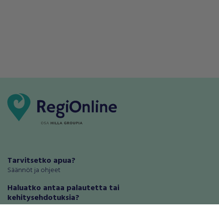
Tarvitsetko apua?
Säännöt ja ohjeet
Haluatko antaa palautetta tai
kehitysehdotuksia?
Palautteet ja kehitysehdotukset