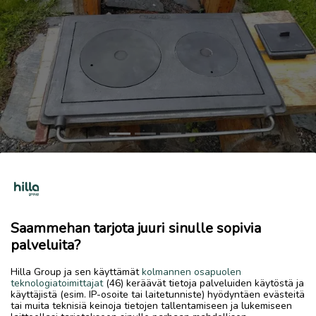
Previous
Next
puuhella upo5
300 €
10.6.2026, 10.57
favorite
Saammehan tarjota juuri sinulle sopivia
location_on
Halkokari
,
Kokkola
,
Keski-Pohjanmaa
palveluita?
Myydään
Hilla Group ja sen käyttämät
kolmannen osapuolen
teknologiatoimittajat
(46) keräävät tietoja palveluiden käytöstä ja
Jos olet kiinnostunut erinomaisen hyvästä puuhellasat UPO
käyttäjistä (esim. IP-osoite tai laitetunniste) hyödyntäen evästeitä
5 a, läheskäyttämätön,kaikki osat tallella ja kunnossa,
tai muita teknisiä keinoja tietojen tallentamiseen ja lukemiseen