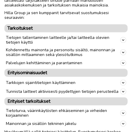
laitteellasi tarjotakseen sinulle parhaan mahdollisen
kuvasta näkee mikä kunto, ole hyvä ja tult katsomaan
asiakaskokemuksen ja tarkoituksen mukaisia mainoksia.
Hilla Group ja sen kumppanit tarvitsevat suostumuksesi
seuraaviin:
Nouto
Toimitus
Tarkoitukset
Tietojen tallentaminen laitteelle ja/tai laitteella olevien
link
tietojen käyttö
Kohdennettu mainonta ja personoitu sisältö, mainonnan ja
sisällön mittaaminen sekä yleisötutkimus
Ilmoittaja:
Raimo Santonen
Katso ilmoittajan kaikki ilmoitukset
(
3
)
Palvelujen kehittäminen ja parantaminen
Erityisominaisuudet
OTA YHTEYTTÄ ILMOITTAJAAN
Tarkkojen sijaintitietojen käyttäminen
Tunnista laitteet aktiivisesti pyydettyjen tietojen perusteella
Erityiset tarkoitukset
Tietoturva, väärinkäytösten ehkäiseminen ja virheiden
korjaaminen
Mainonnan ja sisällön tekninen jakelu
Hyväksymällä sallit tietojesi käsittelyn. Suostumuksesi koskee