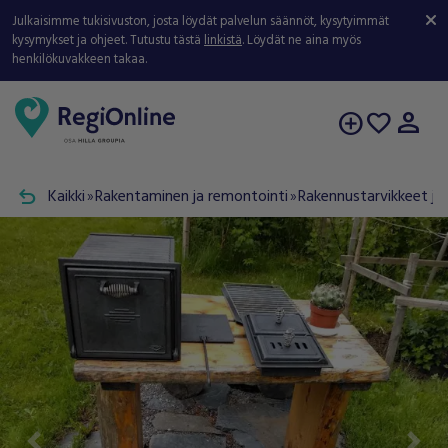
Julkaisimme tukisivuston, josta löydät palvelun säännöt, kysytyimmät
kysymykset ja ohjeet. Tutustu tästä
linkistä
. Löydät ne aina myös
henkilökuvakkeen takaa.
person
add_circle
favorite
undo
Kaikki
Rakentaminen ja remontointi
Rakennustarvikkeet ja 
double_arrow
double_arrow