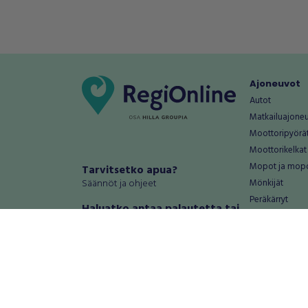
Ajoneuvot
Autot
Matkailuajone
Moottoripyörä
Moottorikelkat
Mopot ja mop
Tarvitsetko apua?
Säännöt ja ohjeet
Mönkijät
Peräkärryt
Haluatko antaa palautetta tai
Raskas kalusto
kehitysehdotuksia?
Veneet
Palautteet ja kehitysehdotukset
Vanteet ja renk
Mainosta RegiOnlinessa
Varaosat ja tar
Käyttöehdot
Palvelut
Tietosuoja-asetukset
Antiikki ja