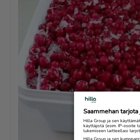
Previous
Saammehan tarjota ju
Hilla Group ja sen käyttämä
käyttäjistä (esim. IP-osoite 
lukemiseen laitteellasi tar
Hilla Group ja sen kumppanit