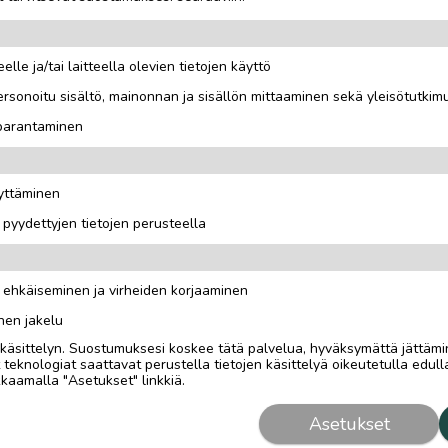
elle ja/tai laitteella olevien tietojen käyttö
rsonoitu sisältö, mainonnan ja sisällön mittaaminen sekä yleisötutkim
 parantaminen
noin 2 kg rasia.
äyttäminen
i pyydettyjen tietojen perusteella
n ehkäiseminen ja virheiden korjaaminen
nen jakelu
i käsittelyn. Suostumuksesi koskee tätä palvelua, hyväksymättä jättämi
eknologiat saattavat perustella tietojen käsittelyä oikeutetulla edulla
kaamalla "Asetukset" linkkiä.
Asetukset