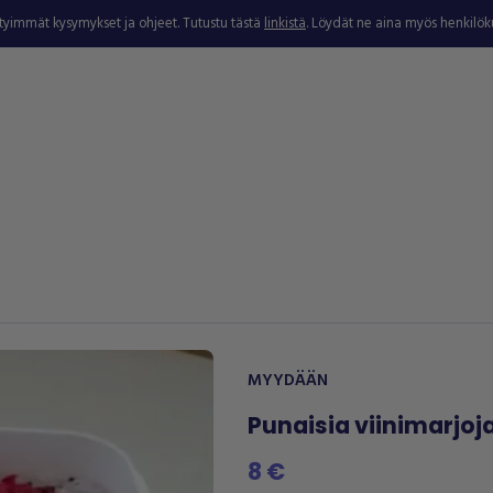
ytyimmät kysymykset ja ohjeet. Tutustu tästä
linkistä
. Löydät ne aina myös henkilö
MYYDÄÄN
Punaisia viinimarjoj
8 €