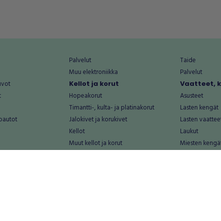
Palvelut
Taide
Muu elektroniikka
Palvelut
uvot
Kellot ja korut
Vaatteet, 
t
Hopeakorut
Asusteet
Timantti-, kulta- ja platinakorut
Lasten kengät
oautot
Jalokivet ja korukivet
Lasten vaattee
Kellot
Laukut
Muut kellot ja korut
Miesten kengä
Palvelut
Miesten vaatte
Koti ja asuminen
Naisten kengä
aat
Huonekalut ja säilytys
Naisten vaatte
vikkeet
Keittiötarvikkeet ja astiat
Nuorten kengä
Kodinkoneet ja tarvikkeet
Nuorten vaatt
 vanhat esineet
Kotitoimisto
Palvelut