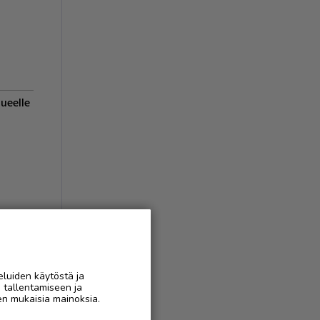
lueelle
ukset
(
1
)
eluiden käytöstä ja
n tallentamiseen ja
AAN
en mukaisia mainoksia.