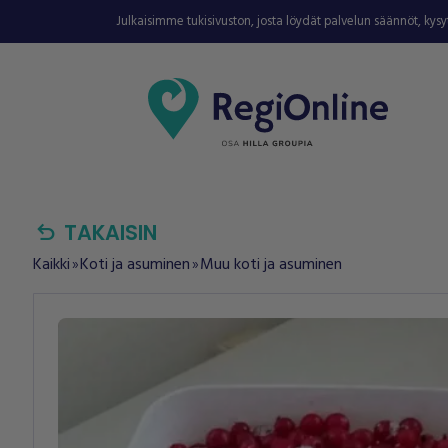
Julkaisimme tukisivuston, josta löydät palvelun säännöt, kys
undo
TAKAISIN
Kaikki
Koti ja asuminen
Muu koti ja asuminen
double_arrow
double_arrow