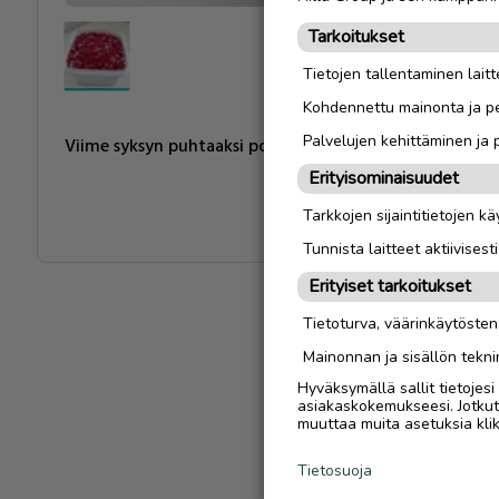
Tarkoitukset
Tietojen tallentaminen laitte
Kohdennettu mainonta ja pe
Palvelujen kehittäminen ja
Viime syksyn puhtaaksi poimittuja, punaisia viinimarjoja 
Erityisominaisuudet
Tarkkojen sijaintitietojen k
Tunnista laitteet aktiivisest
Erityiset tarkoitukset
Tietoturva, väärinkäytöste
Mainonnan ja sisällön tekni
Hyväksymällä sallit tietojes
asiakaskokemukseesi. Jotkut t
muuttaa muita asetuksia klik
Tietosuoja