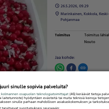
schedule
26.5.2026, 09.29
location_on
Marinkainen
,
Kokkola
,
Keski-
Pohjanmaa
Toimitus lähia
Toimitus
Nouto
Next
Jaa kohde:
link
Ilmoittaja:
Pisto
uri sinulle sopivia palveluita?
Katso ilmoittajan kaikki ilmoit
t
kolmannen osapuolen teknologiatoimittajat
(46) keräävät tietoja palv
tai laitetunniste) hyödyntäen evästeitä tai muita teknisiä keinoja tietoje
OTA YHTEYTTÄ ILMOITTAJ
jotakseen sinulle parhaan mahdollisen asiakaskokemuksen ja tarkoituks
 tarvitsevat suostumuksesi seuraaviin: