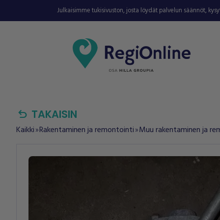
Julkaisimme tukisivuston, josta löydät palvelun säännöt, kys
undo
TAKAISIN
Kaikki
Rakentaminen ja remontointi
Muu rakentaminen ja re
double_arrow
double_arrow