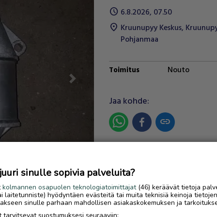
schedule
6.8.2026, 07.50
location_on
Kruunupyy Keskus
,
Kruunup
Pohjanmaa
Nouto
Toimitus
Next
Jaa kohde:
link
Ilmoittaja:
Mh
Katso ilmoittajan kaikki
uri sinulle sopivia palveluita?
ilmoitukset
(
16
)
t
kolmannen osapuolen teknologiatoimittajat
(46) keräävät tietoja palv
tai laitetunniste) hyödyntäen evästeitä tai muita teknisiä keinoja tietoje
OTA YHTEYTTÄ ILMOITTAJ
jotakseen sinulle parhaan mahdollisen asiakaskokemuksen ja tarkoituks
 tarvitsevat suostumuksesi seuraaviin: