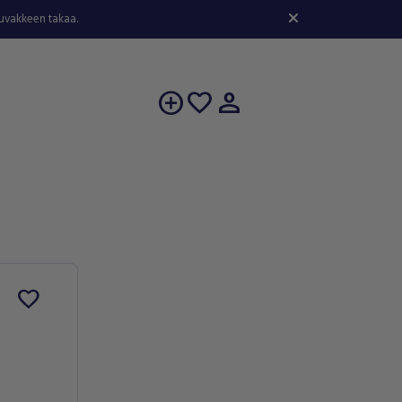
kuvakkeen takaa.
person
add_circle
favorite
favorite