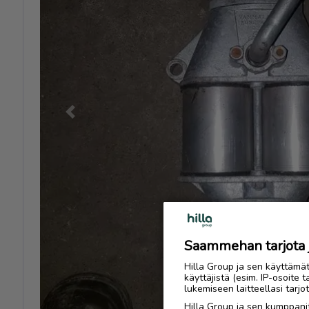
Previous
Saammehan tarjota ju
Hilla Group ja sen käyttämä
käyttäjistä (esim. IP-osoite 
lukemiseen laitteellasi tar
Hilla Group ja sen kumppanit