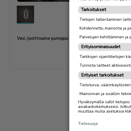
Tarkoitukset
Tietojen tallentaminen laitte
Kohdennettu mainonta ja pe
Palvelujen kehittäminen ja
Vesi /polttoaine pumppu
Erityisominaisuudet
Tarkkojen sijaintitietojen k
Tunnista laitteet aktiivisest
Erityiset tarkoitukset
Tietoturva, väärinkäytöste
Mainonnan ja sisällön tekni
Hyväksymällä sallit tietojes
asiakaskokemukseesi. Jotkut t
muuttaa muita asetuksia klik
Tietosuoja