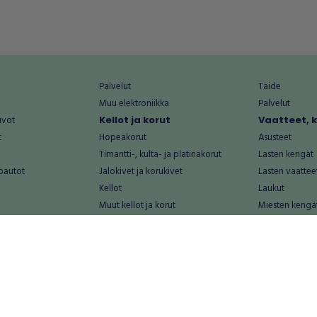
Palvelut
Taide
Muu elektroniikka
Palvelut
uvot
Kellot ja korut
Vaatteet, 
t
Hopeakorut
Asusteet
Timantti-, kulta- ja platinakorut
Lasten kengät
oautot
Jalokivet ja korukivet
Lasten vaattee
Kellot
Laukut
Muut kellot ja korut
Miesten kengä
Palvelut
Miesten vaatte
Koti ja asuminen
Naisten kengä
aat
Huonekalut ja säilytys
Naisten vaatte
vikkeet
Keittiötarvikkeet ja astiat
Nuorten kengä
Kodinkoneet ja tarvikkeet
Nuorten vaatt
 vanhat esineet
Kotitoimisto
Palvelut