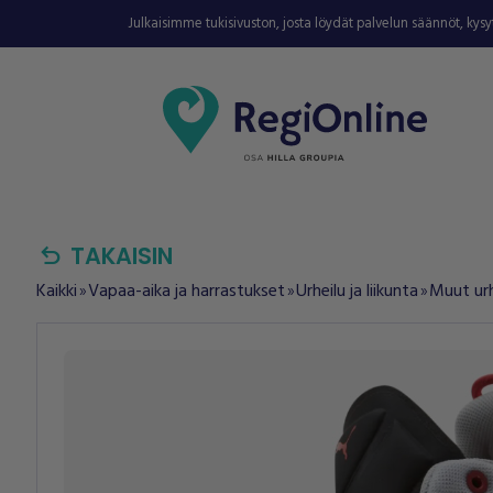
Julkaisimme tukisivuston, josta löydät palvelun säännöt, kys
undo
TAKAISIN
Kaikki
Vapaa-aika ja harrastukset
Urheilu ja liikunta
Muut urhe
double_arrow
double_arrow
double_arrow