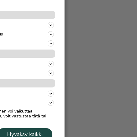
us
nen voi vaikuttaa
, voit vastustaa tätä tai
Hyväksy kaikki