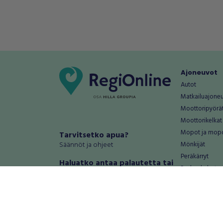
Ajoneuvot
Autot
Matkailuajone
Moottoripyörä
Moottorikelkat
Mopot ja mop
Tarvitsetko apua?
Säännöt ja ohjeet
Mönkijät
Peräkärryt
Haluatko antaa palautetta tai
Raskas kalusto
kehitysehdotuksia?
Veneet
Palautteet ja kehitysehdotukset
Vanteet ja renk
Mainosta RegiOnlinessa
Varaosat ja tar
Käyttöehdot
Palvelut