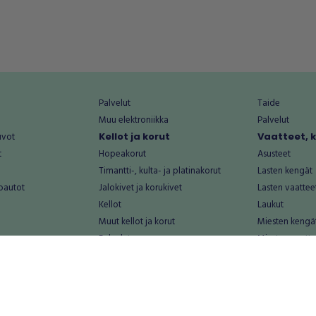
Palvelut
Taide
Muu elektroniikka
Palvelut
uvot
Kellot ja korut
Vaatteet, 
t
Hopeakorut
Asusteet
Timantti-, kulta- ja platinakorut
Lasten kengät
oautot
Jalokivet ja korukivet
Lasten vaattee
Kellot
Laukut
Muut kellot ja korut
Miesten kengä
Palvelut
Miesten vaatte
Koti ja asuminen
Naisten kengä
aat
Huonekalut ja säilytys
Naisten vaatte
vikkeet
Keittiötarvikkeet ja astiat
Nuorten kengä
Kodinkoneet ja tarvikkeet
Nuorten vaatt