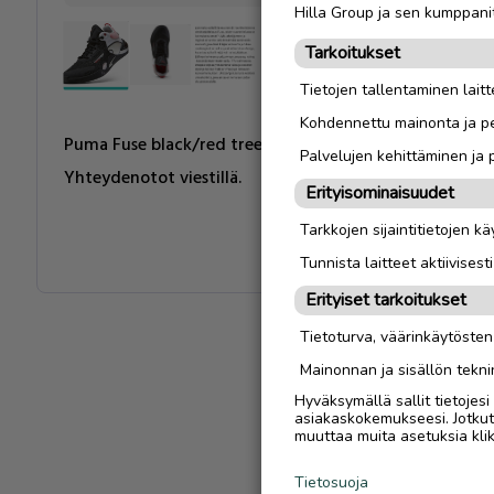
Hilla Group ja sen kumppanit
Tarkoitukset
Tietojen tallentaminen laitte
Kohdennettu mainonta ja pe
Puma Fuse black/red treenikengät, koko 43 (UK 9 / 28 c
Palvelujen kehittäminen ja
Yhteydenotot viestillä.
Erityisominaisuudet
Tarkkojen sijaintitietojen k
Tunnista laitteet aktiivisest
Erityiset tarkoitukset
Tietoturva, väärinkäytöste
Mainonnan ja sisällön tekni
Hyväksymällä sallit tietojes
asiakaskokemukseesi. Jotkut t
muuttaa muita asetuksia klik
Tietosuoja