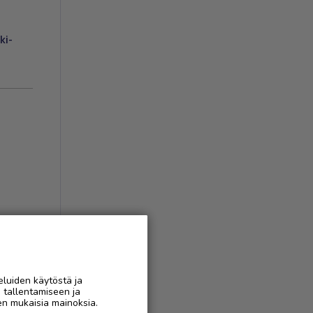
ki-
eluiden käytöstä ja
AAN
n tallentamiseen ja
en mukaisia mainoksia.