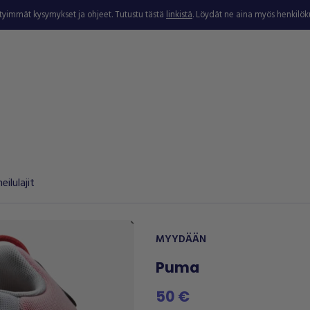
ytyimmät kysymykset ja ohjeet. Tutustu tästä
linkistä
. Löydät ne aina myös henkilö
ilulajit
MYYDÄÄN
Puma
50 €