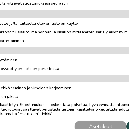
 tarvitsevat suostumuksesi seuraaviin:
elle ja/tai laitteella olevien tietojen käyttö
rsonoitu sisältö, mainonnan ja sisällön mittaaminen sekä yleisötutkim
m), yhden kerran kokeiltu.
 parantaminen
äyttäminen
i pyydettyjen tietojen perusteella
n ehkäiseminen ja virheiden korjaaminen
nen jakelu
i käsittelyn. Suostumuksesi koskee tätä palvelua, hyväksymättä jättämi
eknologiat saattavat perustella tietojen käsittelyä oikeutetulla edulla
kaamalla "Asetukset" linkkiä.
Asetukset