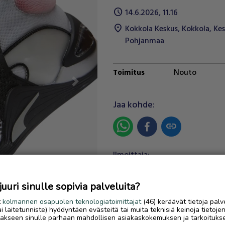
schedule
14.6.2026, 11.16
location_on
Kokkola Keskus
,
Kokkola
,
Kes
Pohjanmaa
Nouto
Toimitus
Next
Jaa kohde:
link
Ilmoittaja:
- -
Katso ilmoittajan kaikki
ilmoitukset
(
4
)
uri sinulle sopivia palveluita?
t
kolmannen osapuolen teknologiatoimittajat
(46) keräävät tietoja palv
OTA YHTEYTTÄ ILMOITTAJ
tai laitetunniste) hyödyntäen evästeitä tai muita teknisiä keinoja tietoje
jotakseen sinulle parhaan mahdollisen asiakaskokemuksen ja tarkoituks