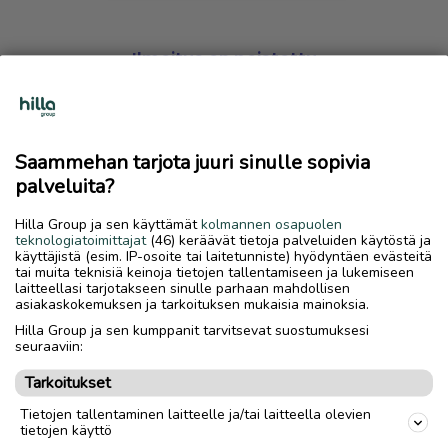
Ilmoitus on poistettu
Harmillista, mutta hakemasi ilmoitus on valitettavasti
poistettu palvelusta.
Saammehan tarjota juuri sinulle sopivia
Siirry etusivulle
palveluita?
Hilla Group ja sen käyttämät
kolmannen osapuolen
teknologiatoimittajat
(46) keräävät tietoja palveluiden käytöstä ja
käyttäjistä (esim. IP-osoite tai laitetunniste) hyödyntäen evästeitä
tai muita teknisiä keinoja tietojen tallentamiseen ja lukemiseen
laitteellasi tarjotakseen sinulle parhaan mahdollisen
asiakaskokemuksen ja tarkoituksen mukaisia mainoksia.
Hilla Group ja sen kumppanit tarvitsevat suostumuksesi
seuraaviin:
Tarkoitukset
Tietojen tallentaminen laitteelle ja/tai laitteella olevien
tietojen käyttö