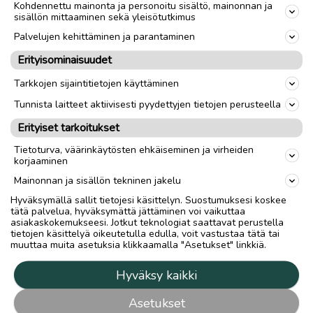
Kohdennettu mainonta ja personoitu sisältö, mainonnan ja
sisällön mittaaminen sekä yleisötutkimus
Palvelujen kehittäminen ja parantaminen
Erityisominaisuudet
Tarkkojen sijaintitietojen käyttäminen
Tunnista laitteet aktiivisesti pyydettyjen tietojen perusteella
Erityiset tarkoitukset
Tietoturva, väärinkäytösten ehkäiseminen ja virheiden
korjaaminen
Mainonnan ja sisällön tekninen jakelu
Hyväksymällä sallit tietojesi käsittelyn. Suostumuksesi koskee
tätä palvelua, hyväksymättä jättäminen voi vaikuttaa
asiakaskokemukseesi. Jotkut teknologiat saattavat perustella
tietojen käsittelyä oikeutetulla edulla, voit vastustaa tätä tai
muuttaa muita asetuksia klikkaamalla "Asetukset" linkkiä.
Hyväksy kaikki
Asetukset