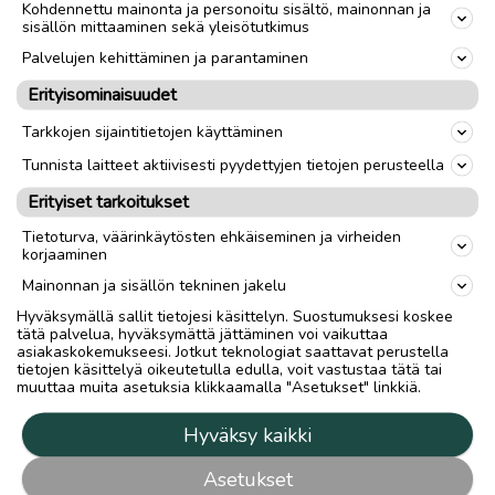
Kohdennettu mainonta ja personoitu sisältö, mainonnan ja
sisällön mittaaminen sekä yleisötutkimus
Palvelujen kehittäminen ja parantaminen
Erityisominaisuudet
Tarkkojen sijaintitietojen käyttäminen
Tunnista laitteet aktiivisesti pyydettyjen tietojen perusteella
Erityiset tarkoitukset
Tietoturva, väärinkäytösten ehkäiseminen ja virheiden
korjaaminen
Mainonnan ja sisällön tekninen jakelu
Hyväksymällä sallit tietojesi käsittelyn. Suostumuksesi koskee
tätä palvelua, hyväksymättä jättäminen voi vaikuttaa
asiakaskokemukseesi. Jotkut teknologiat saattavat perustella
tietojen käsittelyä oikeutetulla edulla, voit vastustaa tätä tai
muuttaa muita asetuksia klikkaamalla "Asetukset" linkkiä.
Hyväksy kaikki
Asetukset