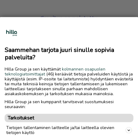
Ilmoitus on poistettu
Harmillista, mutta hakemasi ilmoitus on valitettavasti
poistettu palvelusta.
Saammehan tarjota juuri sinulle sopivia
Siirry etusivulle
palveluita?
Hilla Group ja sen käyttämät
kolmannen osapuolen
teknologiatoimittajat
(46) keräävät tietoja palveluiden käytöstä ja
käyttäjistä (esim. IP-osoite tai laitetunniste) hyödyntäen evästeitä
tai muita teknisiä keinoja tietojen tallentamiseen ja lukemiseen
laitteellasi tarjotakseen sinulle parhaan mahdollisen
asiakaskokemuksen ja tarkoituksen mukaisia mainoksia.
Hilla Group ja sen kumppanit tarvitsevat suostumuksesi
seuraaviin:
Tarkoitukset
Tietojen tallentaminen laitteelle ja/tai laitteella olevien
tietojen käyttö